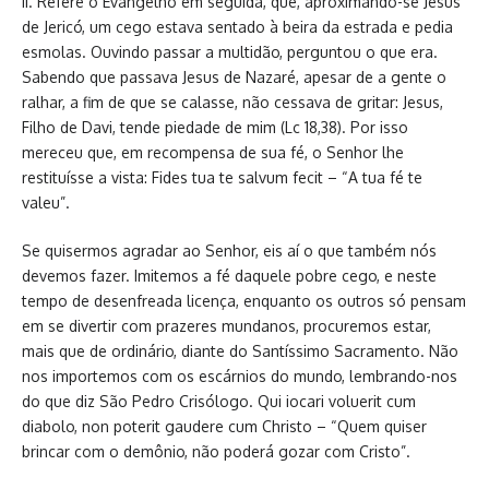
II. Refere o Evangelho em seguida, que, aproximando-se Jesus
de Jericó, um cego estava sentado à beira da estrada e pedia
esmolas. Ouvindo passar a multidão, perguntou o que era.
Sabendo que passava Jesus de Nazaré, apesar de a gente o
ralhar, a fim de que se calasse, não cessava de gritar: Jesus,
Filho de Davi, tende piedade de mim (Lc 18,38). Por isso
mereceu que, em recompensa de sua fé, o Senhor lhe
restituísse a vista: Fides tua te salvum fecit – “A tua fé te
valeu”.
Se quisermos agradar ao Senhor, eis aí o que também nós
devemos fazer. Imitemos a fé daquele pobre cego, e neste
tempo de desenfreada licença, enquanto os outros só pensam
em se divertir com prazeres mundanos, procuremos estar,
mais que de ordinário, diante do Santíssimo Sacramento. Não
nos importemos com os escárnios do mundo, lembrando-nos
do que diz São Pedro Crisólogo. Qui iocari voluerit cum
diabolo, non poterit gaudere cum Christo – “Quem quiser
brincar com o demônio, não poderá gozar com Cristo”.