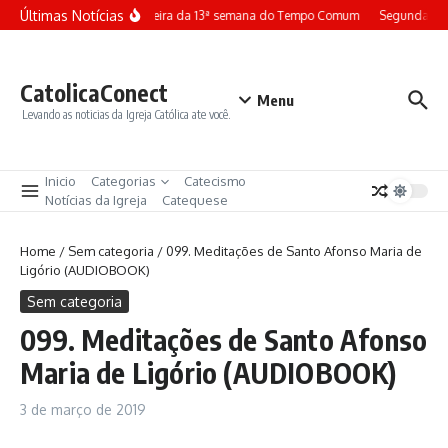
Ir para o conteúdo
Últimas Notícias
Terça-feira da 13ª semana do Tempo Comum
Segunda-fei
CatolicaConect
Menu
Levando as noticias da Igreja Católica ate você.
Inicio
Categorias
Catecismo
Notícias da Igreja
Catequese
Home
/
Sem categoria
/
099. Meditações de Santo Afonso Maria de
Ligório (AUDIOBOOK)
Sem categoria
099. Meditações de Santo Afonso
Maria de Ligório (AUDIOBOOK)
3 de março de 2019