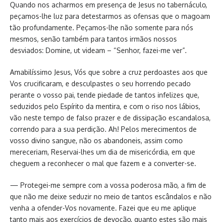
Quando nos acharmos em presença de Jesus no tabernáculo,
peçamos-lhe luz para detestarmos as ofensas que o magoam
tão profundamente. Peçamos-lhe não somente para nós
mesmos, senão também para tantos irmãos nossos
desviados: Domine, ut videam – “Senhor, fazei-me ver”.
Amabilíssimo Jesus, Vós que sobre a cruz perdoastes aos que
Vos crucificaram, e desculpastes o seu horrendo pecado
perante o vosso pai, tende piedade de tantos infelizes que,
seduzidos pelo Espírito da mentira, e com o riso nos lábios,
vão neste tempo de falso prazer e de dissipação escandalosa,
correndo para a sua perdição. Ah! Pelos merecimentos de
vosso divino sangue, não os abandoneis, assim como
mereceriam, Reservai-lhes um dia de misericórdia, em que
cheguem a reconhecer o mal que fazem e a converter-se.
— Protegei-me sempre com a vossa poderosa mão, a fim de
que não me deixe seduzir no meio de tantos escândalos e não
venha a ofender-Vos novamente. Fazei que eu me aplique
tanto mais aos exercícios de devoção, quanto estes são mais