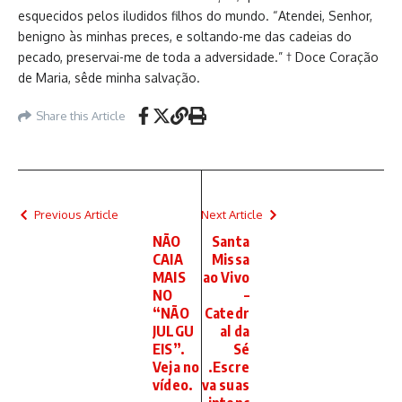
esquecidos pelos iludidos filhos do mundo. “Atendei, Senhor,
benigno às minhas preces, e soltando-me das cadeias do
pecado, preservai-me de toda a adversidade.” † Doce Coração
de Maria, sêde minha salvação.
Share this Article
Previous Article
Next Article
NÃO
Santa
CAIA
Missa
MAIS
ao Vivo
NO
–
“NÃO
Catedr
JULGU
al da
EIS”.
Sé
Veja no
.Escre
vídeo.
va suas