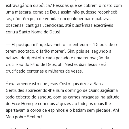
extravagância diabólica? Pessoas que se cobrem o rosto com
uma máscara, como se Deus assim não pudesse reconhecê-
las, não têm pejo de vomitar em qualquer parte palavras
obscenas, cantigas licenciosas, até blasfêmias execráveis
contra Santo Nome de Deus!
— Et postquam flagellaverint, occident eum – “Depois de o
terem açoitado, o farão morrer”. Sim, pois se, segundo a
palavra do Apóstolo, cada pecado é uma renovação da
crucifixão do Filho de Deus, ah! Nestes dias Jesus será
crucificado centenas e milhares de vezes.
É exatamente isto que Jesus Cristo quis dizer a Santa
Gertrudes aparecendo-lhe num domingo de Quinquagésima,
todo coberto de sangue, com as carnes rasgadas, na atitude
do Ecce Homo, e com dois algozes ao lado, os quais lhe
apertavam a coroa de espinhos e o batiam sem piedade. Ah!
Meu pobre Senhor!