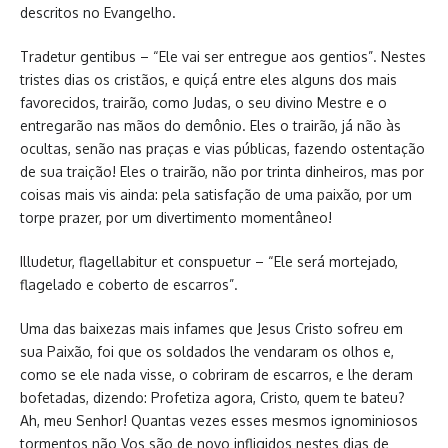
descritos no Evangelho.
Tradetur gentibus – “Ele vai ser entregue aos gentios”. Nestes
tristes dias os cristãos, e quiçá entre eles alguns dos mais
favorecidos, trairão, como Judas, o seu divino Mestre e o
entregarão nas mãos do demônio. Eles o trairão, já não às
ocultas, senão nas praças e vias públicas, fazendo ostentação
de sua traição! Eles o trairão, não por trinta dinheiros, mas por
coisas mais vis ainda: pela satisfação de uma paixão, por um
torpe prazer, por um divertimento momentâneo!
Illudetur, flagellabitur et conspuetur – “Ele será mortejado,
flagelado e coberto de escarros”.
Uma das baixezas mais infames que Jesus Cristo sofreu em
sua Paixão, foi que os soldados lhe vendaram os olhos e,
como se ele nada visse, o cobriram de escarros, e lhe deram
bofetadas, dizendo: Profetiza agora, Cristo, quem te bateu?
Ah, meu Senhor! Quantas vezes esses mesmos ignominiosos
tormentos não Vos são de novo infligidos nestes dias de