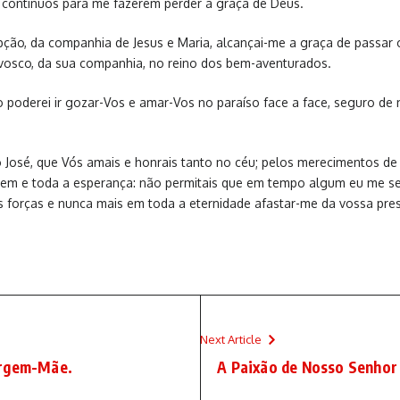
 contínuos para me fazerem perder a graça de Deus.
rrupção, da companhia de Jesus e Maria, alcançai-me a graça de passa
nvosco, da sua companhia, no reino dos bem-aventurados.
oderei ir gozar-Vos e amar-Vos no paraíso face a face, seguro de n
osé, que Vós amais e honrais tanto no céu; pelos merecimentos de 
bem e toda a esperança: não permitais que em tempo algum eu me sepa
s forças e nunca mais em toda a eternidade afastar-me da vossa pre
Next Article
irgem-Mãe.
A Paixão de Nosso Senhor J