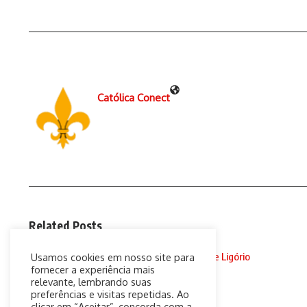
Católica Conect
Related Posts
148. I. Meditações de Santo Afonso Maria de Ligório
Usamos cookies em nosso site para
(AUDIOBOOK ...
fornecer a experiência mais
relevante, lembrando suas
17 de abril de 2019
preferências e visitas repetidas. Ao
clicar em “Aceitar”, concorda com a