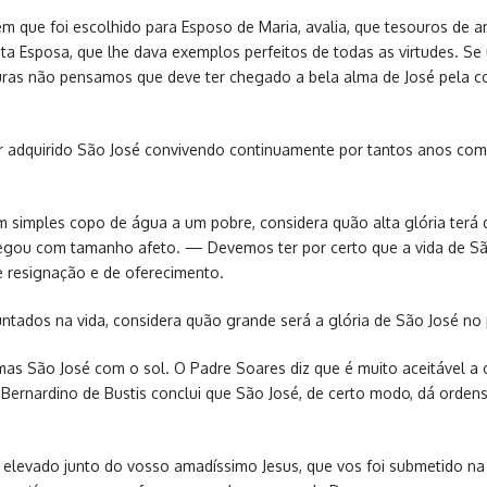
em que foi escolhido para Esposo de Maria, avalia, que tesouros de 
ta Esposa, que lhe dava exemplos perfeitos de todas as virtudes. Se u
alturas não pensamos que deve ter chegado a bela alma de José pela c
r adquirido São José convivendo continuamente por tantos anos com a
simples copo de água a um pobre, considera quão alta glória terá 
regou com tamanho afeto. — Devemos ter por certo que a vida de São
de resignação e de oferecimento.
tados na vida, considera quão grande será a glória de São José no 
mas São José com o sol. O Padre Soares diz que é muito aceitável a 
ernardino de Bustis conclui que São José, de certo modo, dá ordens
 elevado junto do vosso amadíssimo Jesus, que vos foi submetido na