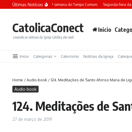
Ir para o conteúdo
Últimas Notícias
Terça-feira da 13ª semana do Tempo Comum
Segunda-feira da 
CatolicaConect
Inicio
Catego
Levando as noticias da Igreja Católica ate você.
Inicio
Categorias
Catecismo
Notícias da Igreja
Catequ
Home
/
Audio-book
/
124. Meditações de Santo Afonso Maria de L
Audio-book
124. Meditações de Sa
27 de março de 2019