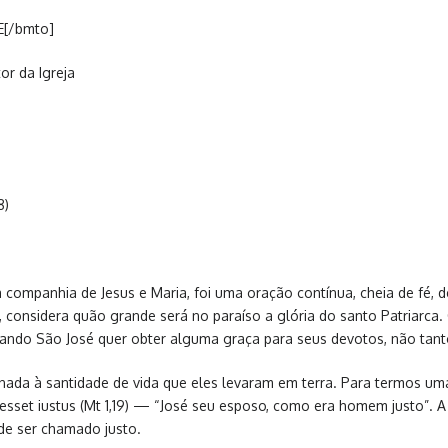
E[/bmto]
r da Igreja
8)
a companhia de Jesus e Maria, foi uma oração contínua, cheia de fé, d
considera quão grande será no paraíso a glória do santo Patriarca
uando São José quer obter alguma graça para seus devotos, não tan
onada à santidade de vida que eles levaram em terra. Para termos um
m esset iustus (Mt 1,19) — “José seu esposo, como era homem justo”.
de ser chamado justo.