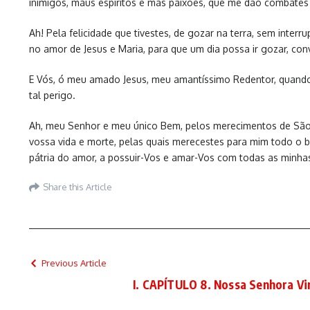
inimigos, maus espíritos e más paixões, que me dão combates
Ah! Pela felicidade que tivestes, de gozar na terra, sem inte
no amor de Jesus e Maria, para que um dia possa ir gozar, co
E Vós, ó meu amado Jesus, meu amantíssimo Redentor, quando p
tal perigo.
Ah, meu Senhor e meu único Bem, pelos merecimentos de São J
vossa vida e morte, pelas quais merecestes para mim todo o 
pátria do amor, a possuir-Vos e amar-Vos com todas as minha
Share this Article
Previous Article
I. CAPÍTULO 8. Nossa Senhora V