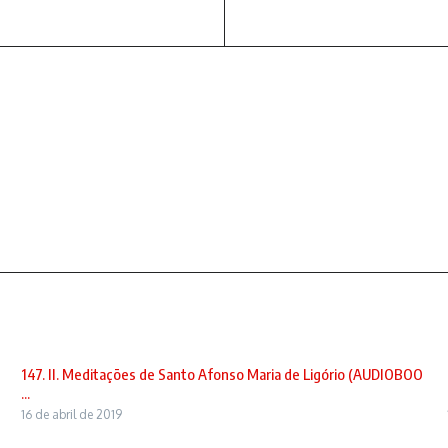
147. II. Meditações de Santo Afonso Maria de Ligório (AUDIOBOO
...
16 de abril de 2019