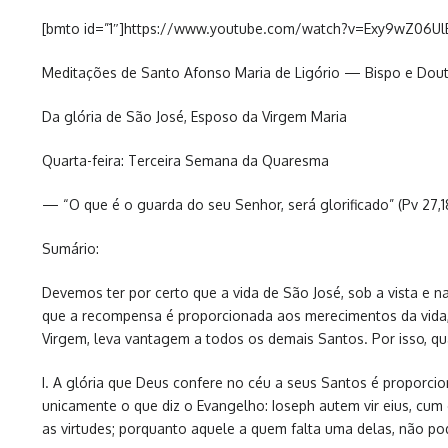
[bmto id=”1″]https://www.youtube.com/watch?v=Exy9wZ06Ul
Meditações de Santo Afonso Maria de Ligório — Bispo e Douto
Da glória de São José, Esposo da Virgem Maria
Quarta-feira: Terceira Semana da Quaresma
— “O que é o guarda do seu Senhor, será glorificado” (Pv 27,1
Sumário:
Devemos ter por certo que a vida de São José, sob a vista e n
que a recompensa é proporcionada aos merecimentos da vida, 
Virgem, leva vantagem a todos os demais Santos. Por isso, q
I. A glória que Deus confere no céu a seus Santos é proporci
unicamente o que diz o Evangelho: Ioseph autem vir eius, cu
as virtudes; porquanto aquele a quem falta uma delas, não po