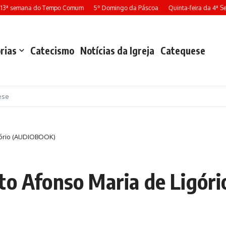
13ª semana do Tempo Comum
5º Domingo da Páscoa
Quinta-feira da 4ª Se
rias
Catecismo
Notícias da Igreja
Catequese
ese
igório (AUDIOBOOK)
nto Afonso Maria de Ligó