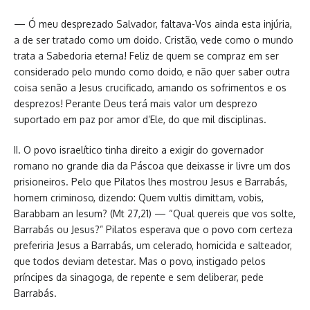
— Ó meu desprezado Salvador, faltava-Vos ainda esta injúria,
a de ser tratado como um doido. Cristão, vede como o mundo
trata a Sabedoria eterna! Feliz de quem se compraz em ser
considerado pelo mundo como doido, e não quer saber outra
coisa senão a Jesus crucificado, amando os sofrimentos e os
desprezos! Perante Deus terá mais valor um desprezo
suportado em paz por amor d’Ele, do que mil disciplinas.
II. O povo israelítico tinha direito a exigir do governador
romano no grande dia da Páscoa que deixasse ir livre um dos
prisioneiros. Pelo que Pilatos lhes mostrou Jesus e Barrabás,
homem criminoso, dizendo: Quem vultis dimittam, vobis,
Barabbam an Iesum? (Mt 27,21) — “Qual quereis que vos solte,
Barrabás ou Jesus?” Pilatos esperava que o povo com certeza
preferiria Jesus a Barrabás, um celerado, homicida e salteador,
que todos deviam detestar. Mas o povo, instigado pelos
príncipes da sinagoga, de repente e sem deliberar, pede
Barrabás.