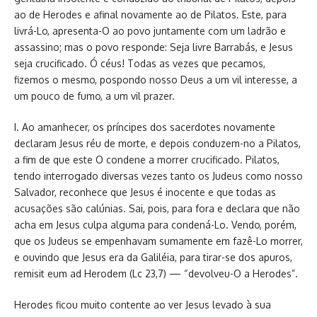
ao de Herodes e afinal novamente ao de Pilatos. Este, para
livrá-Lo, apresenta-O ao povo juntamente com um ladrão e
assassino; mas o povo responde: Seja livre Barrabás, e Jesus
seja crucificado. Ó céus! Todas as vezes que pecamos,
fizemos o mesmo, pospondo nosso Deus a um vil interesse, a
um pouco de fumo, a um vil prazer.
I. Ao amanhecer, os príncipes dos sacerdotes novamente
declaram Jesus réu de morte, e depois conduzem-no a Pilatos,
a fim de que este O condene a morrer crucificado. Pilatos,
tendo interrogado diversas vezes tanto os Judeus como nosso
Salvador, reconhece que Jesus é inocente e que todas as
acusações são calúnias. Sai, pois, para fora e declara que não
acha em Jesus culpa alguma para condená-Lo. Vendo, porém,
que os Judeus se empenhavam sumamente em fazê-Lo morrer,
e ouvindo que Jesus era da Galiléia, para tirar-se dos apuros,
remisit eum ad Herodem (Lc 23,7) — “devolveu-O a Herodes”.
Herodes ficou muito contente ao ver Jesus levado à sua