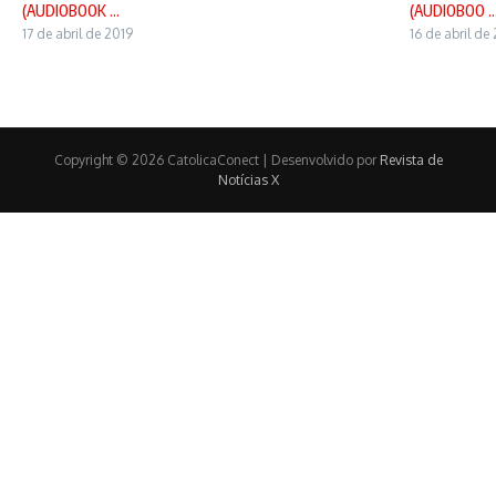
(AUDIOBOOK ...
(AUDIOBOO ..
17 de abril de 2019
16 de abril de
Copyright © 2026 CatolicaConect | Desenvolvido por
Revista de
Notícias X