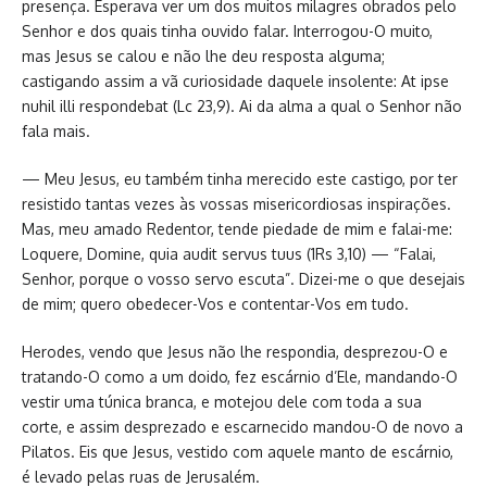
presença. Esperava ver um dos muitos milagres obrados pelo
Senhor e dos quais tinha ouvido falar. Interrogou-O muito,
mas Jesus se calou e não lhe deu resposta alguma;
castigando assim a vã curiosidade daquele insolente: At ipse
nuhil illi respondebat (Lc 23,9). Ai da alma a qual o Senhor não
fala mais.
— Meu Jesus, eu também tinha merecido este castigo, por ter
resistido tantas vezes às vossas misericordiosas inspirações.
Mas, meu amado Redentor, tende piedade de mim e falai-me:
Loquere, Domine, quia audit servus tuus (1Rs 3,10) — “Falai,
Senhor, porque o vosso servo escuta”. Dizei-me o que desejais
de mim; quero obedecer-Vos e contentar-Vos em tudo.
Herodes, vendo que Jesus não lhe respondia, desprezou-O e
tratando-O como a um doido, fez escárnio d’Ele, mandando-O
vestir uma túnica branca, e motejou dele com toda a sua
corte, e assim desprezado e escarnecido mandou-O de novo a
Pilatos. Eis que Jesus, vestido com aquele manto de escárnio,
é levado pelas ruas de Jerusalém.