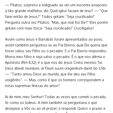
— Pilatos, surpreso e indignado ao ver um inocente posposto
a tão grande malfeitor, diz: Quid igitur faciam de Iesu? — “Que
farei então de Jesus?” Todos gritam: “Seja crucificado!”
Pergunta outra vez Pilatos: “Mas, que mal fez Ele?” Eles porém
gritam com mais força: “Seja crucificado!” Crucifigatur!
Assim como Jesus e Barrabás foram apresentados ao povo,
assim também perguntou-se ao Pai Eterno, qual Ele queria que
fosse salvo, seu Filho ou o pecador. E o Pai Eterno respondeu:
Morra meu Filho e seja salvo o pecador. É o que nos afirma o
Apóstolo (Rm 8,32); é o que nos diz Jesus Cristo mesmo: Sic
Deus dilexit mundum, ut Flium suum unigenitum daret (Jo 3,16)
— “Tanto amou Deus ao mundo, que lhe deu seu Filho
unigênito”. — Mas, como é que os homens correspondem a
estas supremas finezas do amor?
Ai de mim, meu Senhor! Todas as vezes que cometi o pecado,
fiz como os Judeus. A mim também se perguntava o que
desejava: a Vós ou ao vil prazer; e respondi: Quero o prazer e