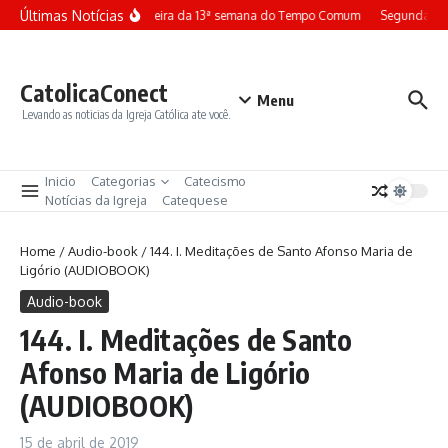
Ir para o conteúdo
Últimas Notícias
Terça-feira da 13ª semana do Tempo Comum
Segunda-fei
CatolicaConect
Menu
Levando as noticias da Igreja Católica ate você.
Inicio
Categorias
Catecismo
Notícias da Igreja
Catequese
Home
/
Audio-book
/
144. I. Meditações de Santo Afonso Maria de
Ligório (AUDIOBOOK)
Audio-book
144. I. Meditações de Santo
Afonso Maria de Ligório
(AUDIOBOOK)
15 de abril de 2019