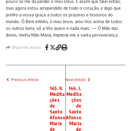
pouco se me dá perder o meu Deus. É assim que falei então;
mas agora estou arrependido de todo o coração, e digo que
prefiro a vossa graça a todos os prazeres e tesouros do
mundo. Ó Bem infinito, ó meu Jesus, amo-Vos acima de todos
os outros bens; só a Vós quero e nada mais. — Ó Mãe das
dores, minha Mãe Maria, impetrai-me a santa perseverança.
Share this Article
Previous Article
Next Article
145. II.
146. I.
Medita
Medita
ções
ções
de
de
Santo
Santo
Afonso
Afonso
Maria
Maria
de
de