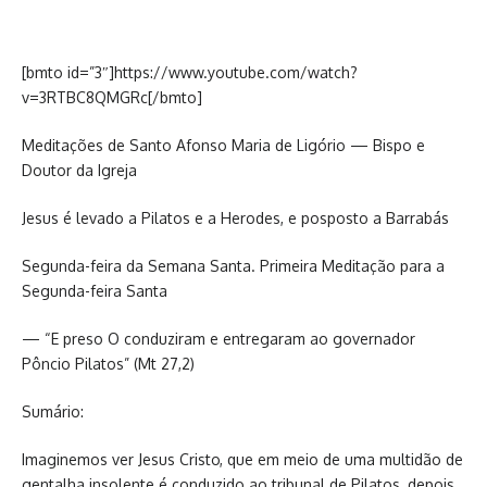
[bmto id=”3″]https://www.youtube.com/watch?
v=3RTBC8QMGRc[/bmto]
Meditações de Santo Afonso Maria de Ligório — Bispo e
Doutor da Igreja
Jesus é levado a Pilatos e a Herodes, e posposto a Barrabás
Segunda-feira da Semana Santa. Primeira Meditação para a
Segunda-feira Santa
— “E preso O conduziram e entregaram ao governador
Pôncio Pilatos” (Mt 27,2)
Sumário:
Imaginemos ver Jesus Cristo, que em meio de uma multidão de
gentalha insolente é conduzido ao tribunal de Pilatos, depois