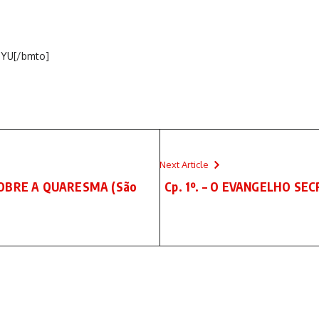
UYU[/bmto]
Next Article
OBRE A QUARESMA (São
Cp. 1º. – O EVANGELHO SE