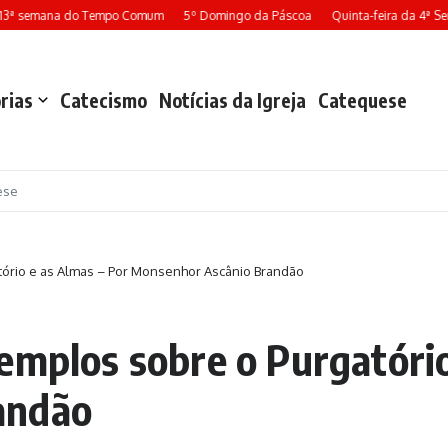
 13ª semana do Tempo Comum
5º Domingo da Páscoa
Quinta-feira da 4ª S
rias
Catecismo
Notícias da Igreja
Catequese
ese
tório e as Almas – Por Monsenhor Ascânio Brandão
emplos sobre o Purgatório
andão