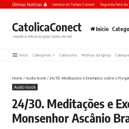
Ir para o conteúdo
Últimas Notícias
Terça-feira da 13ª semana do Tempo Comum
Segunda-feira da
CatolicaConect
Inicio
Catego
Levando as noticias da Igreja Católica ate você.
Inicio
Categorias
Catecismo
Notícias da Igreja
Catequ
Home
/
Audio-book
/
24/30. Meditações e Exemplos sobre o Purga
Audio-book
24/30. Meditações e Ex
Monsenhor Ascânio Br