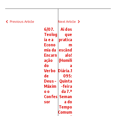
Previous Article
Next Article
6/07.
Ai dos
Teolog
que
ia e a
pratica
Econo
m
mia da
escând
Encarn
alo!
ação
(Homili
do
a
Verbo
Diária.1
de
095:
Deus –
Quinta
Máxim
-feira
o o
da 7.ª
Confes
Seman
sor
a do
Tempo
Comum