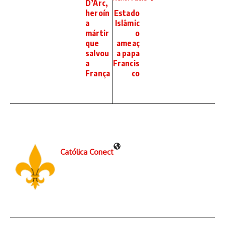
D’Arc,
heroín
Estado
a
Islâmic
mártir
o
que
ameaç
salvou
a papa
a
Francis
França
co
Católica Conect