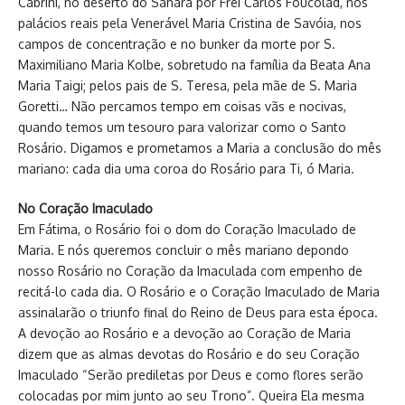
Cabrini, no deserto do Sahara por Frei Carlos Foucolad, nos
palácios reais pela Venerável Maria Cristina de Savóia, nos
campos de concentração e no bunker da morte por S.
Maximiliano Maria Kolbe, sobretudo na família da Beata Ana
Maria Taigi; pelos pais de S. Teresa, pela mãe de S. Maria
Goretti… Não percamos tempo em coisas vãs e nocivas,
quando temos um tesouro para valorizar como o Santo
Rosário. Digamos e prometamos a Maria a conclusão do mês
mariano: cada dia uma coroa do Rosário para Ti, ó Maria.
No Coração Imaculado
Em Fátima, o Rosário foi o dom do Coração Imaculado de
Maria. E nós queremos concluir o mês mariano depondo
nosso Rosário no Coração da Imaculada com empenho de
recitá-lo cada dia. O Rosário e o Coração Imaculado de Maria
assinalarão o triunfo final do Reino de Deus para esta época.
A devoção ao Rosário e a devoção ao Coração de Maria
dizem que as almas devotas do Rosário e do seu Coração
Imaculado “Serão prediletas por Deus e como flores serão
colocadas por mim junto ao seu Trono”. Queira Ela mesma