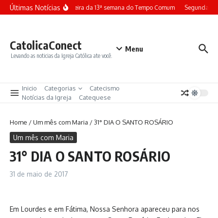
Ir para o conteúdo
Últimas Notícias
Terça-feira da 13ª semana do Tempo Comum
Segunda-fei
CatolicaConect
Menu
Levando as noticias da Igreja Católica ate você.
Inicio
Categorias
Catecismo
Notícias da Igreja
Catequese
Home
/
Um mês com Maria
/
31° DIA O SANTO ROSÁRIO
Um mês com Maria
31° DIA O SANTO ROSÁRIO
31 de maio de 2017
Em Lourdes e em Fátima, Nossa Senhora apareceu para nos