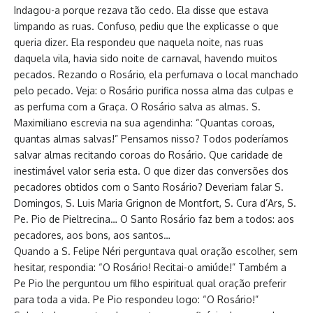
Indagou-a porque rezava tão cedo. Ela disse que estava
limpando as ruas. Confuso, pediu que lhe explicasse o que
queria dizer. Ela respondeu que naquela noite, nas ruas
daquela vila, havia sido noite de carnaval, havendo muitos
pecados. Rezando o Rosário, ela perfumava o local manchado
pelo pecado. Veja: o Rosário purifica nossa alma das culpas e
as perfuma com a Graça. O Rosário salva as almas. S.
Maximiliano escrevia na sua agendinha: “Quantas coroas,
quantas almas salvas!” Pensamos nisso? Todos poderíamos
salvar almas recitando coroas do Rosário. Que caridade de
inestimável valor seria esta. O que dizer das conversões dos
pecadores obtidos com o Santo Rosário? Deveriam falar S.
Domingos, S. Luis Maria Grignon de Montfort, S. Cura d’Ars, S.
Pe. Pio de Pieltrecina… O Santo Rosário faz bem a todos: aos
pecadores, aos bons, aos santos…
Quando a S. Felipe Néri perguntava qual oração escolher, sem
hesitar, respondia: “O Rosário! Recitai-o amiúde!” Também a
Pe Pio lhe perguntou um filho espiritual qual oração preferir
para toda a vida. Pe Pio respondeu logo: “O Rosário!”