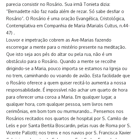
parecia consistir no Rosário. Sua irmã Tonieta dizia:
“Bernadette não faz nada além de rezar. Só sabe desfiar o
Rosário”. O Rosário é uma oração Evangélica, Cristológica,
Contemplativa em Companhia de Maria (Marialis Cultus, n.44-
47) .
Louvor e impetração cobrem as Ave-Marias fazendo
escorregar a mente para o mistério presente na meditação.
Que isto seja aos pés do altar ou pela rua, não é um
obstáculo para o Rosário. Quando a mente se recolhe
dirigindo-se a Maria, pouco importa se estamos na Igreja ou
no trem, caminhando ou voando de avião. Esta facilidade que
o Rosário oferece a quem quiser recitá-lo aumenta a nossa
responsabilidade. É impossível não achar um quarto de hora
para oferecer uma coroa a Maria. Em qualquer lugar, a
qualquer hora, com qualquer pessoa, sem livros nem
cerimônias, em bom tom ou murmurando… Pensemos nos
Rosários recitados nos quartos de hospital por S. Camilo de
Lelis e por Santa Bertila Boscardin, pelas ruas de Roma por S.
Vicente Pallotti; nos trens e nos navios por S. Francisca Xavier