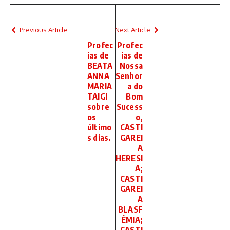
Previous Article
Next Article
Profec
Profec
ias de
ias de
BEATA
Nossa
ANNA
Senhor
MARIA
a do
TAIGI
Bom
sobre
Sucess
os
o,
último
CASTI
s dias.
GAREI
A
HERESI
A;
CASTI
GAREI
A
BLASF
ÊMIA;