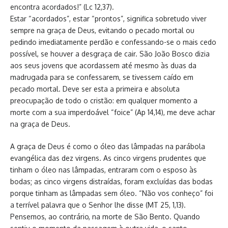
encontra acordados!” (Lc 12,37).
Estar “acordados”, estar “prontos”, significa sobretudo viver
sempre na graça de Deus, evitando o pecado mortal ou
pedindo imediatamente perdão e confessando-se o mais cedo
possível, se houver a desgraça de cair. São João Bosco dizia
aos seus jovens que acordassem até mesmo às duas da
madrugada para se confessarem, se tivessem caído em
pecado mortal. Deve ser esta a primeira e absoluta
preocupação de todo o cristão: em qualquer momento a
morte com a sua imperdoável “foice” (Ap 14,14), me deve achar
na graça de Deus.
A graça de Deus é como o óleo das lâmpadas na parábola
evangélica das dez virgens. As cinco virgens prudentes que
tinham o óleo nas lâmpadas, entraram com o esposo às
bodas; as cinco virgens distraídas, foram excluídas das bodas
porque tinham as lâmpadas sem óleo. “Não vos conheço” foi
a terrível palavra que o Senhor lhe disse (MT 25, 1,13).
Pensemos, ao contrário, na morte de São Bento. Quando