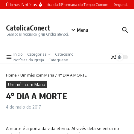
Ir para o conteúdo
Últimas Notícias
Terça-feira da 13ª semana do Tempo Comum
Segunda-fei
CatolicaConect
Menu
Levando as noticias da Igreja Católica ate você.
Inicio
Categorias
Catecismo
Notícias da Igreja
Catequese
Home
/
Um mês com Maria
/
4° DIA A MORTE
Um mês com Maria
4° DIA A MORTE
4 de maio de 2017
A morte é a porta da vida eterna. Através dela se entra no