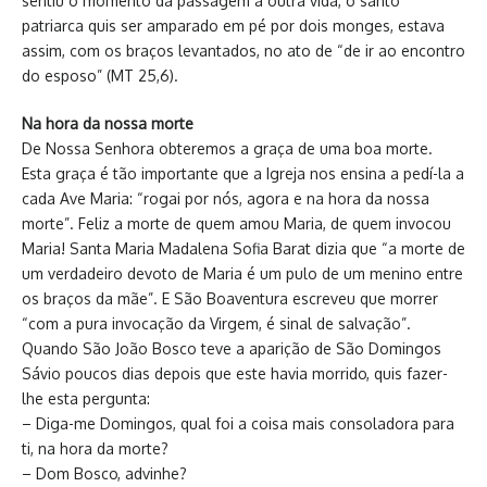
sentiu o momento da passagem à outra vida, o santo
patriarca quis ser amparado em pé por dois monges, estava
assim, com os braços levantados, no ato de “de ir ao encontro
do esposo” (MT 25,6).
Na hora da nossa morte
De Nossa Senhora obteremos a graça de uma boa morte.
Esta graça é tão importante que a Igreja nos ensina a pedí-la a
cada Ave Maria: “rogai por nós, agora e na hora da nossa
morte”. Feliz a morte de quem amou Maria, de quem invocou
Maria! Santa Maria Madalena Sofia Barat dizia que “a morte de
um verdadeiro devoto de Maria é um pulo de um menino entre
os braços da mãe”. E São Boaventura escreveu que morrer
“com a pura invocação da Virgem, é sinal de salvação”.
Quando São João Bosco teve a aparição de São Domingos
Sávio poucos dias depois que este havia morrido, quis fazer-
lhe esta pergunta:
– Diga-me Domingos, qual foi a coisa mais consoladora para
ti, na hora da morte?
– Dom Bosco, advinhe?