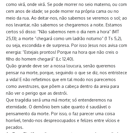
como virá, onde virá. Se pode morrer no seio materno, ou com
cem anos de idade; se pode morrer na própria cama ou no
meio da rua. Ao deitar-nos, não sabemos se veremos o sol; ao
nos levantar, não sabemos se chegaremos a noite. Estamos
certos só disso: “Não sabemos nem o dia nem a hora” (MT
25,13); a morte “chegará como um ladrão noturno” (1 Ts 5,2),
ou seja, escondida e de surpresa. Por isso Jesus nos avisa com
energia: “Estejais prontos! Porque na hora que não creis o
filho do homem chegará” (Lc 12,40).
Quão grande deve ser a nossa loucura, senão queremos
pensar na morte, porque, seguindo o que se diz, nos entristece
a vida! E não refletimos que em tal modo nos parecemos
como avestruzes, que põem a cabeça dentro da areia para
não ver o perigo que as destrói.
Que tragédia será uma má morte; só entenderemos na
eternidade. O demônio bem sabe quanto é saudável o
pensamento da morte. Por isso, o faz parecer uma coisa
horrível, tendo-nos despreocupados e felizes entre vícios e
pecados.