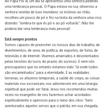
Ao Papa Pio XI, um dia se apresentou uma senhora pedindo
uma lembrança pessoal. O Papa estava na rua; observou a
senhora vestida de luxo mundano; se inclinou ao chão,
recolheu um pouco de pó e fez na testa da senhora uma cruz,
dizendo: “lembra-te que és pó e ao pó voltarás”. Não lhe
poderia dar uma lembrança mais pessoal!
Está sempre prontos
Somos capazes de preencher os nossos dias de trabalho, de
divertimentos, de sexo, de política, de esportes, de fumo, de
televisão e de internet. Vivemos amarrados e desorientados
pelas tensões do lucro, do prazer, do sucesso. E nem nós
preocupamos que no entanto estamos indo “lá onde todos
são encaminhados” para a eternidade. E as realidades
terrenas, os afazeres temporais, a saúde do corpo, as coisas
materiais nos escravizam, nos adormecem em uma letargia
espiritual que pode ser fatal. Jesus nos recomendou muitas
vezes no evangelho de nos fazermos achar acordados
espiritualmente e operosos para o reino dos céus: “bem
aventurados aqueles servos que o patrão, em sua chegada,