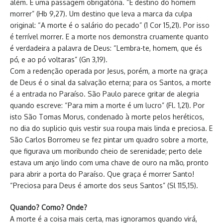
além. É uma passagem obrigatória. “É destino do homem
morrer” (Hb 9,27). Um destino que leva a marca da culpa
original: “A morte é o salário do pecado” (1 Cor 15,21). Por isso
é terrível morrer. E a morte nos demonstra cruamente quanto
é verdadeira a palavra de Deus: “Lembra-te, homem, que és
pó, e ao pó voltaras” (Gn 3,19).
Com a redenção operada por Jesus, porém, a morte na graça
de Deus é o sinal da salvação eterna; para os Santos, a morte
é a entrada no Paraíso. São Paulo parece gritar de alegria
quando escreve: “Para mim a morte é um lucro” (Fl. 1,21). Por
isto São Tomas Morus, condenado à morte pelos heréticos,
no dia do suplicio quis vestir sua roupa mais linda e preciosa. E
São Carlos Borromeu se fez pintar um quadro sobre a morte,
que figurava um moribundo cheio de serenidade; perto dele
estava um anjo lindo com uma chave de ouro na mão, pronto
para abrir a porta do Paraíso. Que graça é morrer Santo!
“Preciosa para Deus é amorte dos seus Santos” (Sl 115,15).
Quando? Como? Onde?
A morte é a coisa mais certa, mas ignoramos quando virá,