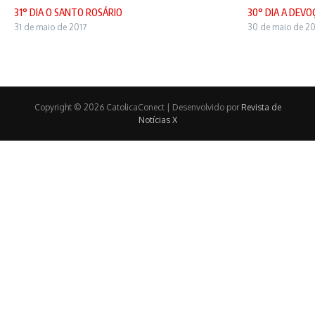
31° DIA O SANTO ROSÁRIO
30° DIA A DEV
31 de maio de 2017
30 de maio de 20
Copyright © 2026 CatolicaConect | Desenvolvido por
Revista de
Notícias X