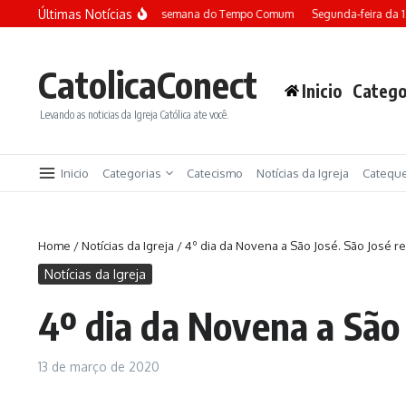
Ir para o conteúdo
Últimas Notícias
Terça-feira da 13ª semana do Tempo Comum
Segunda-feira da 1
CatolicaConect
Inicio
Catego
Levando as noticias da Igreja Católica ate você.
Inicio
Categorias
Catecismo
Notícias da Igreja
Catequ
Home
/
Notícias da Igreja
/
4º dia da Novena a São José. São José 
Notícias da Igreja
4º dia da Novena a São
13 de março de 2020