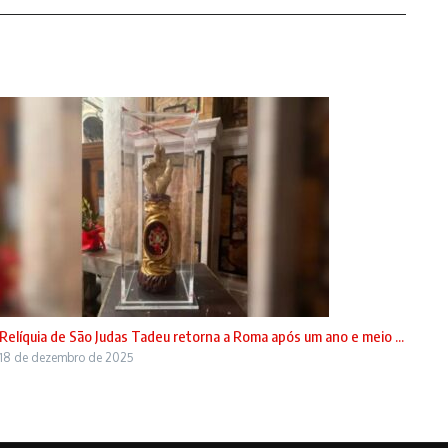
Relíquia de São Judas Tadeu retorna a Roma após um ano e meio ...
18 de dezembro de 2025