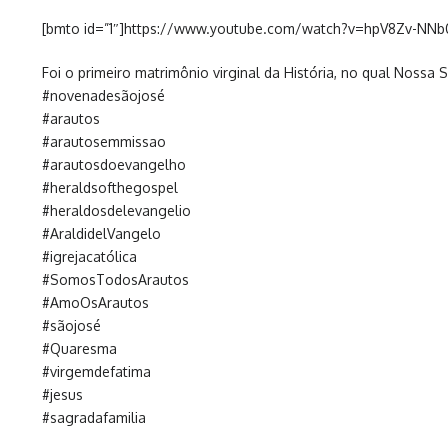
[bmto id=”1″]https://www.youtube.com/watch?v=hpV8Zv-NNb
Foi o primeiro matrimônio virginal da História, no qual Nossa
#novenadesãojosé
#arautos
#arautosemmissao
#arautosdoevangelho
#heraldsofthegospel
#heraldosdelevangelio
#AraldidelVangelo
#igrejacatólica
#SomosTodosArautos
#AmoOsArautos
#sãojosé
#Quaresma
#virgemdefatima
#jesus
#sagradafamilia