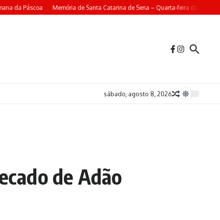
mana da Páscoa
Memória de Santa Catarina de Sena – Quarta-feira da 4ª Sema
sábado, agosto 8, 2026
pecado de Adão