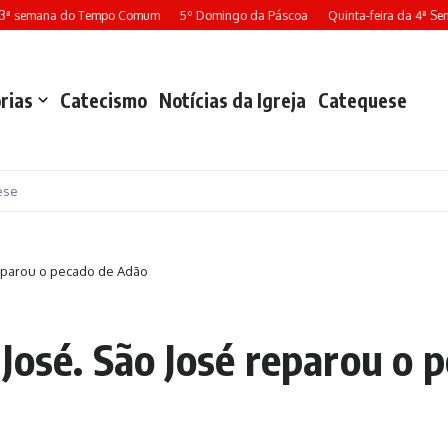
3ª semana do Tempo Comum
5º Domingo da Páscoa
Quinta-feira da 4ª Se
rias
Catecismo
Notícias da Igreja
Catequese
ese
reparou o pecado de Adão
 José. São José reparou o 