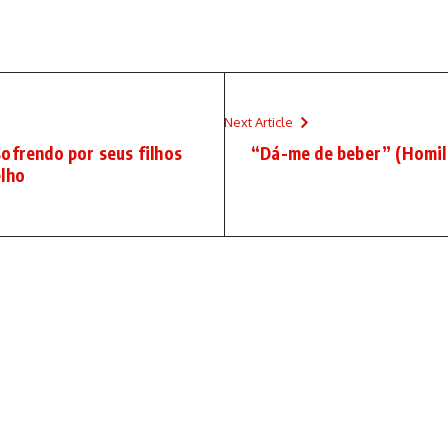
Next Article
ofrendo por seus filhos
“Dá-me de beber” (Homil
elho