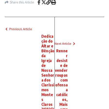
Share this Article
Previous Article
Dedica
ção do
Next Article
Altar e
Bênção
Renne
da
r
Igreja
desist
de
e de
Nossa
vender
Senhor
roupas
a dos
com
Claríssi
ofensa
mos
a
Monte
católic
s
os,
Claros
Mais