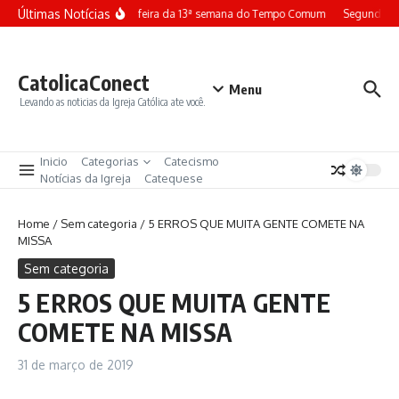
Ir para o conteúdo
Últimas Notícias
Terça-feira da 13ª semana do Tempo Comum
Segunda-fe
CatolicaConect
Menu
Levando as noticias da Igreja Católica ate você.
Inicio
Categorias
Catecismo
Notícias da Igreja
Catequese
Home
/
Sem categoria
/
5 ERROS QUE MUITA GENTE COMETE NA
MISSA
Sem categoria
5 ERROS QUE MUITA GENTE
COMETE NA MISSA
31 de março de 2019