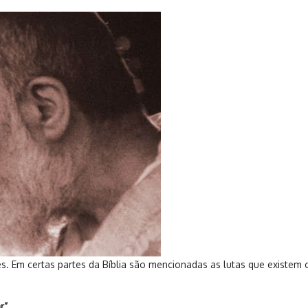
s. Em certas partes da Bíblia são mencionadas as lutas que existem
r”