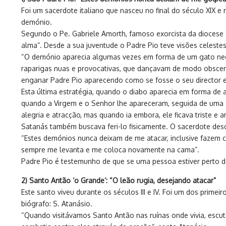
Foi um sacerdote italiano que nasceu no final do século XIX 
demónio.
Segundo o Pe. Gabriele Amorth, famoso exorcista da diocese d
alma”. Desde a sua juventude o Padre Pio teve visões celeste
“O demónio aparecia algumas vezes em forma de um gato negro 
raparigas nuas e provocativas, que dançavam de modo obsceno;
enganar Padre Pio aparecendo como se fosse o seu director e
Esta última estratégia, quando o diabo aparecia em forma de
quando a Virgem e o Senhor lhe apareceram, seguida de uma 
alegria e atracção, mas quando ia embora, ele ficava triste e a
Satanás também buscava feri-lo fisicamente. O sacerdote desc
“Estes demónios nunca deixam de me atacar, inclusive fazem
sempre me levanta e me coloca novamente na cama”.
Padre Pio é testemunho de que se uma pessoa estiver perto 
2) Santo Antão ‘o Grande’: “O leão rugia, desejando atacar”
Este santo viveu durante os séculos III e IV. Foi um dos prime
biógrafo: S. Atanásio.
“Quando visitávamos Santo Antão nas ruínas onde vivia, esc