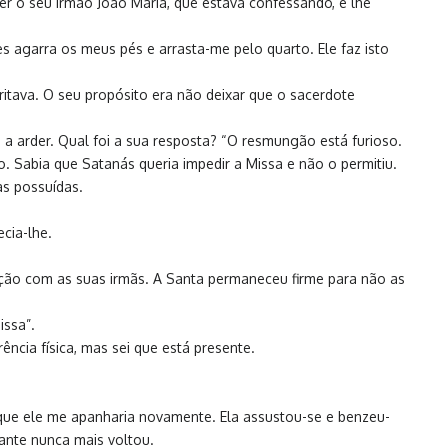
ver o seu irmão João Maria, que estava confessando, e lhe
 agarra os meus pés e arrasta-me pelo quarto. Ele faz isto
gritava. O seu propósito era não deixar que o sacerdote
a arder. Qual foi a sua resposta? “O resmungão está furioso.
 Sabia que Satanás queria impedir a Missa e não o permitiu.
as possuídas.
cia-lhe.
ão com as suas irmãs. A Santa permaneceu firme para não as
issa”.
cia física, mas sei que está presente.
que ele me apanharia novamente. Ela assustou-se e benzeu-
ante nunca mais voltou.