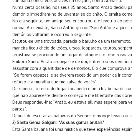
combatia contra elas através da oração”, conta Atanásio.
Numa certa ocasião, nos seus 35 anos, Santo Antão decidiu 
demónio impediram-no de levantar-se do chão. O ermita com
No dia seguinte, um amigo seu encontrou-o e levou-o ao povo
tumba. Ao deixá-lo, Santo Antão gritou: “Sou Antão e aqui est
demónios voltaram e ocorreu o seguinte:
Escutou-se uma trovoada, parecia o barulho de um terremoto, 
maneira ficou cheio de leões, ursos, leopardos, touros, serpen
arrastava-se procurando um lugar de ataque e o lobo rosnava
Embora Santo Antão arquejasse de dor, enfrentou os demónio
assustar com a quantidade de demónios. E o que comprova a v
“Se forem capazes, e se tiverem recebido um poder de ir co
refúgio e a muralha que me salva de vocês”.
De repente, o tecto do lugar foi aberto e uma luz brilhante
que não apareceste desde o começo e me libertaste das dores
Deus respondeu-lhe: “Antão, eu estava ali, mas esperei para v
partes”.
Depois de escutar as palavras do Senhor, o monge levantou-se
3) Santa Gema Galgani: “As suas garras brutais”
Esta Santa italiana foi uma mística que teve experiências espir