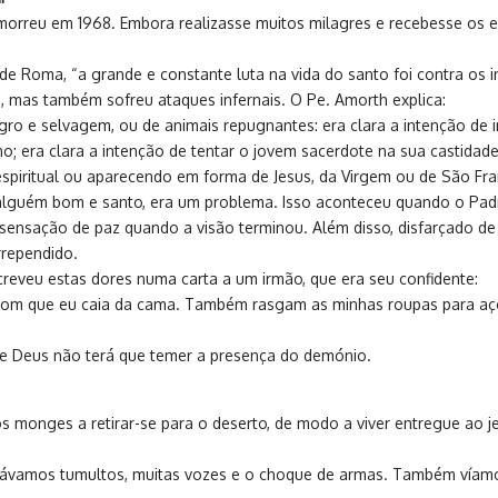
e morreu em 1968. Embora realizasse muitos milagres e recebesse os
e Roma, “a grande e constante luta na vida do santo foi contra os in
s, mas também sofreu ataques infernais. O Pe. Amorth explica:
e selvagem, ou de animais repugnantes: era clara a intenção de inc
 era clara a intenção de tentar o jovem sacerdote na sua castidade.
spiritual ou aparecendo em forma de Jesus, da Virgem ou de São Fra
 alguém bom e santo, era um problema. Isso aconteceu quando o Padre
sensação de paz quando a visão terminou. Além disso, disfarçado d
rrependido.
reveu estas dores numa carta a um irmão, que era seu confidente:
 com que eu caia da cama. Também rasgam as minhas roupas para aç
de Deus não terá que temer a presença do demónio.
iros monges a retirar-se para o deserto, de modo a viver entregue ao 
utávamos tumultos, muitas vozes e o choque de armas. Também víamo