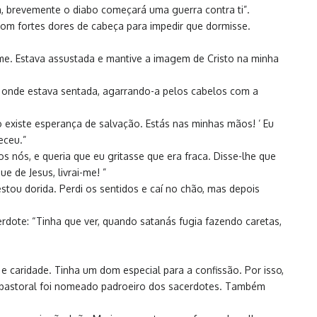
a, brevemente o diabo começará uma guerra contra ti”.
om fortes dores de cabeça para impedir que dormisse.
me. Estava assustada e mantive a imagem de Cristo na minha
a onde estava sentada, agarrando-a pelos cabelos com a
o existe esperança de salvação. Estás nas minhas mãos! ’ Eu
eceu.”
ós, e queria que eu gritasse que era fraca. Disse-lhe que
 de Jesus, livrai-me! ”
ou dorida. Perdi os sentidos e caí no chão, mas depois
ote: “Tinha que ver, quando satanás fugia fazendo caretas,
 caridade. Tinha um dom especial para a confissão. Por isso,
ho pastoral foi nomeado padroeiro dos sacerdotes. Também