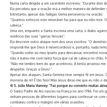
Numa carta dirigida a um sacerdote escreveu: “Durante dois d
Ela percebeu que a oração era a melhor maneira de defender-
Entretanto, apesar das fadigas Gema perseverou na oração:
“Quantos esforços este miserável faz para que eu não reze. 
cabeça.”
Uma vez, enquanto a Santa escrevia uma carta, o diabo agarr
violência das suas “garras ferozes”.
Ela descreve outro ataque num dos seus escritos: “O demónio 
respondi-lhe que Deus é misericordioso e, portanto, nada temo
“Quando voltei ao meu quarto para descansar, encontrei nova
não, e bateu-me com tanta força que caí de cabeça no chão. N
“Não me lembro bem do que aconteceu. A besta arrastou-me da
despertei. Graças a Deus! ”
Apesar dos ataques, Santa Gemma teve sempre fé em Jesus. Ch
morreria de rir! É tão feio! Mas Jesus disse-me que eu não o de
4) S. João Maria Vianney: “Faz porque eu converto muitas al
O Santo Padre de Ars nasceu na França no ano 1786. Foi um gr
vinham pessoas de diferentes lugares para confessar-se com 
combateu contra o maligno em várias ocasiões.