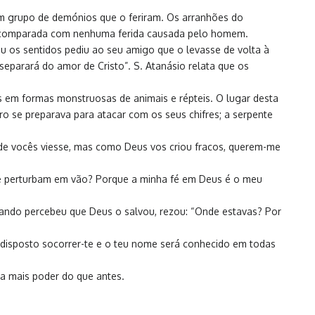
um grupo de demónios que o feriram. Os arranhões do
er comparada com nenhuma ferida causada pelo homem.
u os sentidos pediu ao seu amigo que o levasse de volta à
separará do amor de Cristo”. S. Atanásio relata que os
s em formas monstruosas de animais e répteis. O lugar desta
uro se preparava para atacar com os seus chifres; a serpente
de vocês viesse, mas como Deus vos criou fracos, querem-me
me perturbam em vão? Porque a minha fé em Deus é o meu
uando percebeu que Deus o salvou, rezou: “Onde estavas? Por
re disposto socorrer-te e o teu nome será conhecido em todas
ha mais poder do que antes.