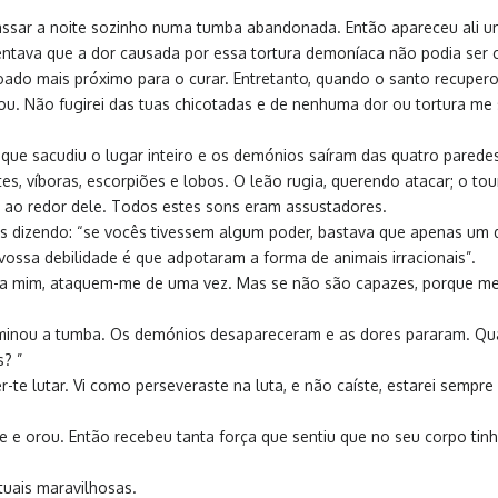
passar a noite sozinho numa tumba abandonada. Então apareceu ali 
entava que a dor causada por essa tortura demoníaca não podia s
ado mais próximo para o curar. Entretanto, quando o santo recupero
ou. Não fugirei das tuas chicotadas e de nenhuma dor ou tortura me 
que sacudiu o lugar inteiro e os demónios saíram das quatro parede
tes, víboras, escorpiões e lobos. O leão rugia, querendo atacar; o to
 ao redor dele. Todos estes sons eram assustadores.
s dizendo: “se vocês tivessem algum poder, bastava que apenas um 
ossa debilidade é que adpotaram a forma de animais irracionais”.
ntra mim, ataquem-me de uma vez. Mas se não são capazes, porque 
 iluminou a tumba. Os demónios desapareceram e as dores pararam. Q
? ”
er-te lutar. Vi como perseveraste na luta, e não caíste, estarei semp
 e orou. Então recebeu tanta força que sentiu que no seu corpo tin
ituais maravilhosas.