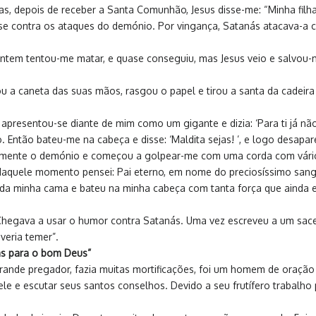
ias, depois de receber a Santa Comunhão, Jesus disse-me: “Minha filh
se contra os ataques do demónio. Por vingança, Satanás atacava-a c
Ontem tentou-me matar, e quase conseguiu, mas Jesus veio e salvou-
ou a caneta das suas mãos, rasgou o papel e tirou a santa da cadeir
apresentou-se diante de mim como um gigante e dizia: ‘Para ti já nã
. Então bateu-me na cabeça e disse: ‘Maldita sejas! ’, e logo desapar
mente o demónio e começou a golpear-me com uma corda com vários n
aquele momento pensei: Pai eterno, em nome do preciosíssimo sangue
 minha cama e bateu na minha cabeça com tanta força que ainda est
egava a usar o humor contra Satanás. Uma vez escreveu a um sacerd
veria temer”.
mas para o bom Deus”
ande pregador, fazia muitas mortificações, foi um homem de oração e
ele e escutar seus santos conselhos. Devido a seu frutífero trabal