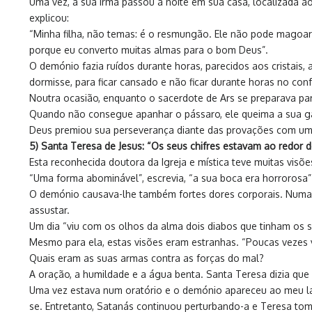
Uma vez, a sua irmã passou a noite em sua casa, localizada ao
explicou:
“Minha filha, não temas: é o resmungão. Ele não pode magoar-
porque eu converto muitas almas para o bom Deus”.
O demónio fazia ruídos durante horas, parecidos aos cristais,
dormisse, para ficar cansado e não ficar durante horas no con
Noutra ocasião, enquanto o sacerdote de Ars se preparava par
Quando não consegue apanhar o pássaro, ele queima a sua gaio
Deus premiou sua perseverança diante das provações com um 
5) Santa Teresa de Jesus: “Os seus chifres estavam ao redor
Esta reconhecida doutora da Igreja e mística teve muitas visõ
“Uma forma abominável”, escrevia, “a sua boca era horrorosa
O demónio causava-lhe também fortes dores corporais. Numa 
assustar.
Um dia “viu com os olhos da alma dois diabos que tinham os 
Mesmo para ela, estas visões eram estranhas. “Poucas vezes v
Quais eram as suas armas contra as forças do mal?
A oração, a humildade e a água benta. Santa Teresa dizia que 
Uma vez estava num oratório e o demónio apareceu ao meu la
se. Entretanto, Satanás continuou perturbando-a e Teresa to