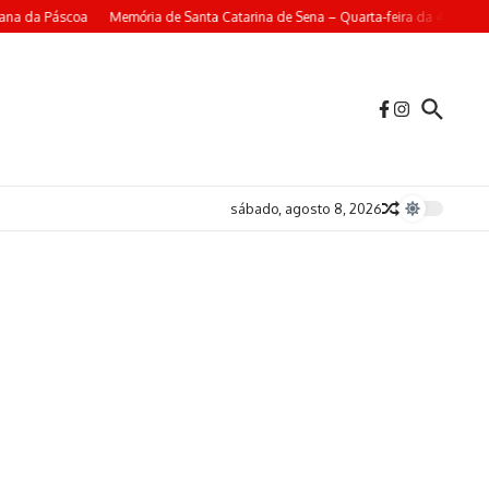
a da Páscoa
Memória de Santa Catarina de Sena – Quarta-feira da 4ª Semana 
sábado, agosto 8, 2026