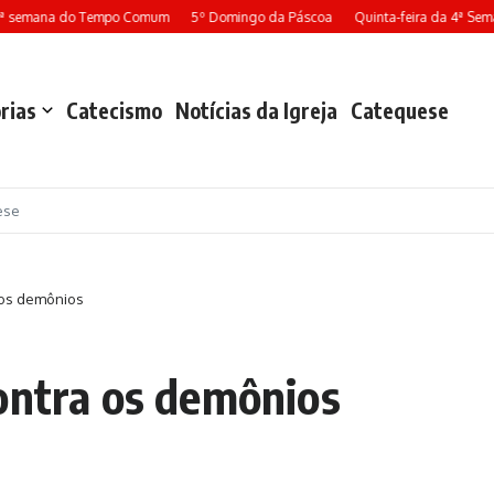
 semana do Tempo Comum
5º Domingo da Páscoa
Quinta-feira da 4ª Seman
rias
Catecismo
Notícias da Igreja
Catequese
ese
 os demônios
ontra os demônios