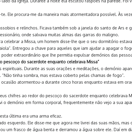
 lado da igreja. Durante a noite ela escutou raspões na parede. Foi 
te. Ele procura-me da maneira mais atormentadora possível. Às vezes
 assobios e relinchos. Ficava também sob a janela do santo de Ars e 
fessionário, onde salvava muitas almas das garras do maligno.
a celebrar a Missa, um homem disse-lhe que o seu dormitório estava 
la”. Entregou a chave para aqueles que iam ajudar a apagar o fogo.
poder extraordinário que lhe permitia expulsar demónios das pesso
 do pescoço do sacerdote enquanto celebrava Missa”
es espirituais. Durante as suas orações e meditações, o demónio apare
”. “Não tinha sombra, mas estava coberto pelas chamas de fogo”.
ocasião atormentou-a durante cinco horas enquanto estava em oraç
seus chifres ao redor do pescoço do sacerdote enquanto celebrava M
i o demónio em forma corporal, frequentemente não vejo a sua aparên
esta última era uma arma eficaz.
do esquerdo. Ele disse-me que agora me livrei das suas mãos, mas 
mou um frasco de água benta e derramou a água sobre ele. Daí em di