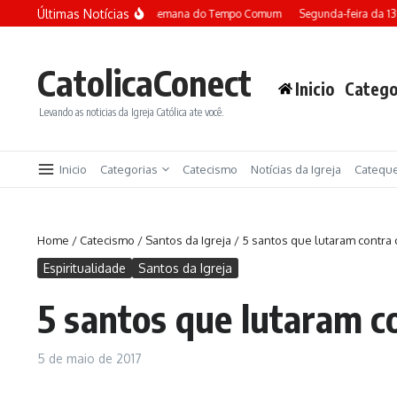
Ir para o conteúdo
Últimas Notícias
Terça-feira da 13ª semana do Tempo Comum
Segunda-feira da 13ª
CatolicaConect
Inicio
Catego
Levando as noticias da Igreja Católica ate você.
Inicio
Categorias
Catecismo
Notícias da Igreja
Catequ
Home
/
Catecismo
/
Santos da Igreja
/
5 santos que lutaram contra
Espiritualidade
Santos da Igreja
5 santos que lutaram c
5 de maio de 2017