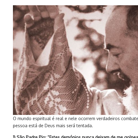
O mundo espiritual é real e nele ocorrem verdadeiros combate
pessoa está de Deus mais será tentada.
1) São Padre Pio: “Estes demónios nunca deixam de me golpea