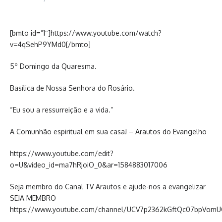
[bmto id=”1″]https://www.youtube.com/watch?
v=4qSehP9YMd0[/bmto]
5º Domingo da Quaresma.
Basílica de Nossa Senhora do Rosário.
“Eu sou a ressurreição e a vida.”
A Comunhão espiritual em sua casa! – Arautos do Evangelho
https://www.youtube.com/edit?
o=U&video_id=ma7hRjoiO_0&ar=1584883017006
Seja membro do Canal TV Arautos e ajude-nos a evangelizar
SEJA MEMBRO
https://www.youtube.com/channel/UCV7p2362kGftQc07bpVomU