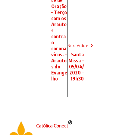
te de
Oração
– Terço
com os
Arauto
s
contra
o
Next Article
corona
vírus. –
Santa
Arauto
Missa –
s do
05/04/
Evange
2020 –
lho
19h30
Católica Conect