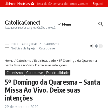
Ir para o conteúdo
Últimas Notícias
Terça-feira da 13ª semana do Tempo Comum
Segunda-fe
CatolicaConect
Menu
Levando as noticias da Igreja Católica ate você.
Inicio
Categorias
Catecismo
Notícias da Igreja
Catequese
Home
/
Catecismo
/
Espiritualidade
/
5º Domingo da Quaresma –
Santa Missa Ao Vivo. Deixe suas intenções
Catecismo
Catequese
Espiritualidade
5º Domingo da Quaresma – Santa
Missa Ao Vivo. Deixe suas
intenções
29 de março de 2020