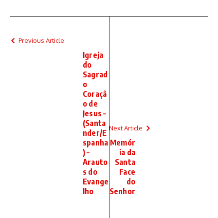
Previous Article
Igreja
do
Sagrad
o
Coraçã
o de
Jesus –
(Santa
Next Article
nder/E
spanha
Memór
) –
ia da
Arauto
Santa
s do
Face
Evange
do
lho
Senhor