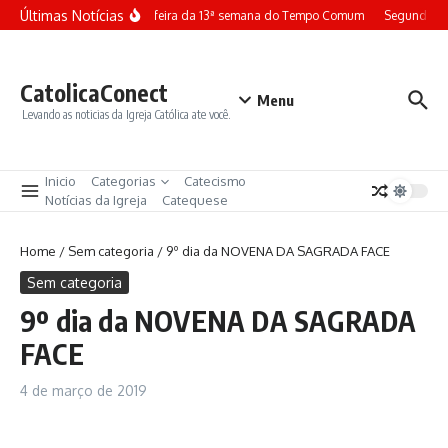
Ir para o conteúdo
Últimas Notícias
Terça-feira da 13ª semana do Tempo Comum
Segunda-fe
CatolicaConect
Menu
Levando as noticias da Igreja Católica ate você.
Inicio
Categorias
Catecismo
Notícias da Igreja
Catequese
Home
/
Sem categoria
/
9º dia da NOVENA DA SAGRADA FACE
Sem categoria
9º dia da NOVENA DA SAGRADA
FACE
4 de março de 2019