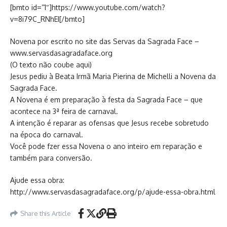
[bmto id=”1″]https://www.youtube.com/watch?
v=8i79C_RNhEI[/bmto]
Novena por escrito no site das Servas da Sagrada Face –
www.servasdasagradaface.org
(O texto não coube aqui)
Jesus pediu à Beata Irmã Maria Pierina de Michelli a Novena da
Sagrada Face.
A Novena é em preparação à festa da Sagrada Face – que
acontece na 3ª feira de carnaval.
A intenção é reparar as ofensas que Jesus recebe sobretudo
na época do carnaval.
Você pode fzer essa Novena o ano inteiro em reparação e
também para conversão.
Ajude essa obra:
http://www.servasdasagradaface.org/p/ajude-essa-obra.html
Share this Article