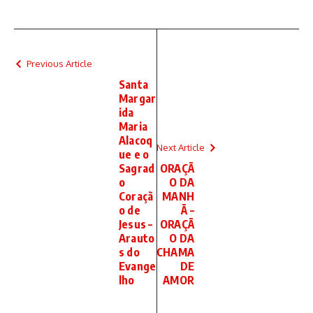
Previous Article
Santa
Margar
ida
Maria
Alacoq
Next Article
ue e o
Sagrad
ORAÇÃ
o
O DA
Coraçã
MANH
o de
Ã –
Jesus –
ORAÇÃ
Arauto
O DA
s do
CHAMA
Evange
DE
lho
AMOR