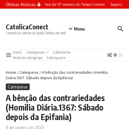
Ir para o conteúdo
Últimas Notícias
Terça-feira da 13ª semana do Tempo Comum
Segunda-fe
CatolicaConect
Menu
Levando as noticias da Igreja Católica ate você.
Inicio
Categorias
Catecismo
Notícias da Igreja
Catequese
Home
/
Catequese
/
A bênção das contrariedades (Homilia
Diária.1367: Sábado depois da Epifania)
Catequese
A bênção das contrariedades
(Homilia Diária.1367: Sábado
depois da Epifania)
11 de janeiro de 2020