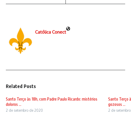
Católica Conect
Related Posts
Santo Terço às 18h, com Padre Paulo Ricardo: mistérios
Santo Terço à
doloros ...
gozosos ...
2 de setembro de 2020
2 de setembr