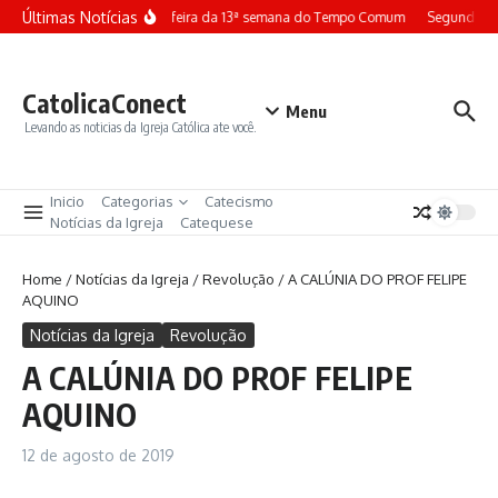
Ir para o conteúdo
Últimas Notícias
Terça-feira da 13ª semana do Tempo Comum
Segunda-fe
CatolicaConect
Menu
Levando as noticias da Igreja Católica ate você.
Inicio
Categorias
Catecismo
Notícias da Igreja
Catequese
Home
/
Notícias da Igreja
/
Revolução
/
A CALÚNIA DO PROF FELIPE
AQUINO
Notícias da Igreja
Revolução
A CALÚNIA DO PROF FELIPE
AQUINO
12 de agosto de 2019