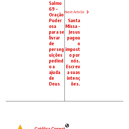
Salmo
69 –
Next Article
Oração
Poder
Santa
osa
Missa –
para se
Jesus
livrar
pagou
de
o
perseg
impost
uições
o por
pedind
nós.
o a
Escrev
ajuda
a suas
de
intenç
Deus
ões.
Católica Conect