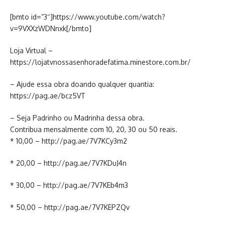
[bmto id=”3″]https://www.youtube.com/watch?
v=9VXXzWDNnxk[/bmto]
Loja Virtual –
https://lojatvnossasenhoradefatima.minestore.com.br/
– Ajude essa obra doando qualquer quantia:
https://pag.ae/bcz5VT
– Seja Padrinho ou Madrinha dessa obra.
Contribua mensalmente com 10, 20, 30 ou 50 reais.
* 10,00 – http://pag.ae/7V7KCy3m2
* 20,00 – http://pag.ae/7V7KDuJ4n
* 30,00 – http://pag.ae/7V7KEb4m3
* 50,00 – http://pag.ae/7V7KEPZQv