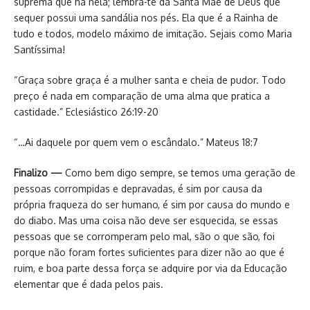
suprema que há nela; lembra-te da Santa Mãe de Deus que
sequer possui uma sandália nos pés. Ela que é a Rainha de
tudo e todos, modelo máximo de imitação. Sejais como Maria
Santíssima!
“Graça sobre graça é a mulher santa e cheia de pudor. Todo
preço é nada em comparação de uma alma que pratica a
castidade.” Eclesiástico 26:19-20
“…Ai daquele por quem vem o escândalo.” Mateus 18:7
Finalizo —
Como bem digo sempre, se temos uma geração de
pessoas corrompidas e depravadas, é sim por causa da
própria fraqueza do ser humano, é sim por causa do mundo e
do diabo. Mas uma coisa não deve ser esquecida, se essas
pessoas que se corromperam pelo mal, são o que são, foi
porque não foram fortes suficientes para dizer não ao que é
ruim, e boa parte dessa força se adquire por via da Educação
elementar que é dada pelos pais.