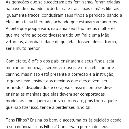
As gerações que se sucederam pós feminismo, foram criadas
na base de uma educação fajuta e fraca, pais e mães liberais e
igualmente fracos, conduziram seus filhos a perdição, dando a
eles uma falsa liberdade, achando que estavam amando-os.
Aquele que poupa vara, não ama seu filho. Se as mulheres
que me refiro ao texto tivessem tido um Pai e uma Mãe
virtuosos, a probabilidade de que elas fossem dessa forma,
seria muito menor.
Com efeito, é ofício dos pais, ensinarem a seus filhos, seja
menino ou menina, a serem virtuosos, é dar a eles amor e
carinho, mas nisso está presente a correção e a instrução;
logo se deve ensinar aos meninos que eles devem ser
honrados, disciplinados e corajosos, assim como se deve
ensinar as meninas que elas devem ser comportadas,
modestas e busquem a pureza e o recato, pois todo aquele
que não fizer isso, tende a perder seu filho (a).
Tens Filhos? Ensina-os bem, e acostuma-os às sujeição desde
a sua infância. Tens Filhas? Conserva a pureza de seus