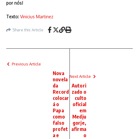
por nós!
Texto:
Vinicius Martinez
Share this Article
Previous Article
Nova
Next Article
novela
da
Autori
Record
zado o
colocar
culto
á o
oficial
Papa
em
como
Medju
falso
gorje,
profet
afirma
a e
o