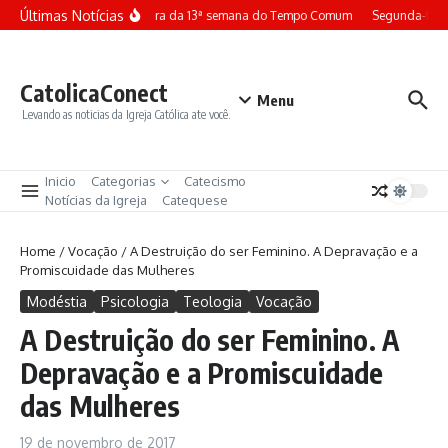
Ir para o conteúdo
Últimas Notícias
Terça-feira da 13ª semana do Tempo Comum
Segunda-feira
CatolicaConect
Menu
Levando as noticias da Igreja Católica ate você.
Inicio
Categorias
Catecismo
Notícias da Igreja
Catequese
Home
/
Vocação
/
A Destruição do ser Feminino. A Depravação e a
Promiscuidade das Mulheres
Modéstia
Psicologia
Teologia
Vocação
A Destruição do ser Feminino. A
Depravação e a Promiscuidade
das Mulheres
19 de novembro de 2017