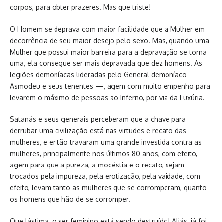
corpos, para obter prazeres. Mas que triste!
O Homem se deprava com maior facilidade que a Mulher em
decorrência de seu maior desejo pelo sexo. Mas, quando uma
Mulher que possui maior barreira para a depravação se torna
uma, ela consegue ser mais depravada que dez homens. As
legiões demoníacas lideradas pelo General demoníaco
Asmodeu e seus tenentes —, agem com muito empenho para
levarem o máximo de pessoas ao Inferno, por via da Luxúria.
Satanás e seus generais perceberam que a chave para
derrubar uma civilização está nas virtudes e recato das
mulheres, e então travaram uma grande investida contra as
mulheres, principalmente nos últimos 80 anos, com efeito,
agem para que a pureza, a modéstia e o recato, sejam
trocados pela impureza, pela erotização, pela vaidade, com
efeito, levam tanto as mulheres que se corromperam, quanto
os homens que hão de se corromper.
Que lástima, o ser feminino está sendo destruído! Aliás, já foi.