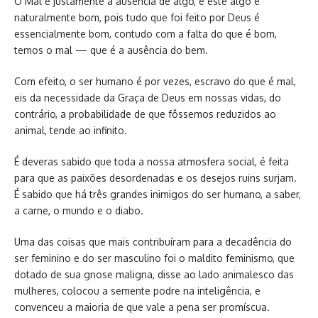
O Mal é justamente a ausência de algo, e este algo é
naturalmente bom, pois tudo que foi feito por Deus é
essencialmente bom, contudo com a falta do que é bom,
temos o mal — que é a ausência do bem.
Com efeito, o ser humano é por vezes, escravo do que é mal,
eis da necessidade da Graça de Deus em nossas vidas, do
contrário, a probabilidade de que fôssemos reduzidos ao
animal, tende ao infinito.
É deveras sabido que toda a nossa atmosfera social, é feita
para que as paixões desordenadas e os desejos ruins surjam.
É sabido que há três grandes inimigos do ser humano, a saber,
a carne, o mundo e o diabo.
Uma das coisas que mais contribuíram para a decadência do
ser feminino e do ser masculino foi o maldito feminismo, que
dotado de sua gnose maligna, disse ao lado animalesco das
mulheres, colocou a semente podre na inteligência, e
convenceu a maioria de que vale a pena ser promíscua.