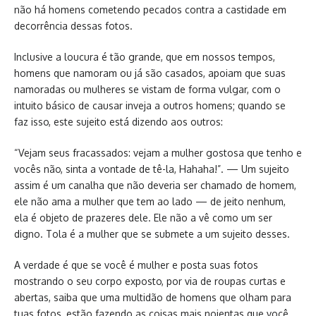
não há homens cometendo pecados contra a castidade em
decorrência dessas fotos.
Inclusive a loucura é tão grande, que em nossos tempos,
homens que namoram ou já são casados, apoiam que suas
namoradas ou mulheres se vistam de forma vulgar, com o
intuito básico de causar inveja a outros homens; quando se
faz isso, este sujeito está dizendo aos outros:
“Vejam seus fracassados: vejam a mulher gostosa que tenho e
vocês não, sinta a vontade de tê-la, Hahaha!”. — Um sujeito
assim é um canalha que não deveria ser chamado de homem,
ele não ama a mulher que tem ao lado — de jeito nenhum,
ela é objeto de prazeres dele. Ele não a vê como um ser
digno. Tola é a mulher que se submete a um sujeito desses.
A verdade é que se você é mulher e posta suas fotos
mostrando o seu corpo exposto, por via de roupas curtas e
abertas, saiba que uma multidão de homens que olham para
tuas fotos, estão fazendo as coisas mais nojentas que você