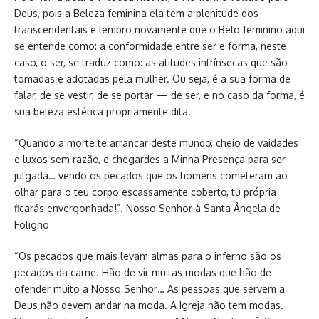
Deus, pois a Beleza feminina ela tem a plenitude dos
transcendentais e lembro novamente que o Belo feminino aqui
se entende como: a conformidade entre ser e forma, neste
caso, o ser, se traduz como: as atitudes intrínsecas que são
tomadas e adotadas pela mulher. Ou seja, é a sua forma de
falar, de se vestir, de se portar — de ser, e no caso da forma, é
sua beleza estética propriamente dita.
“Quando a morte te arrancar deste mundo, cheio de vaidades
e luxos sem razão, e chegardes a Minha Presença para ser
julgada… vendo os pecados que os homens cometeram ao
olhar para o teu corpo escassamente coberto, tu própria
ficarás envergonhada!”. Nosso Senhor à Santa Ângela de
Foligno
“Os pecados que mais levam almas para o inferno são os
pecados da carne. Hão de vir muitas modas que hão de
ofender muito a Nosso Senhor… As pessoas que servem a
Deus não devem andar na moda. A Igreja não tem modas.