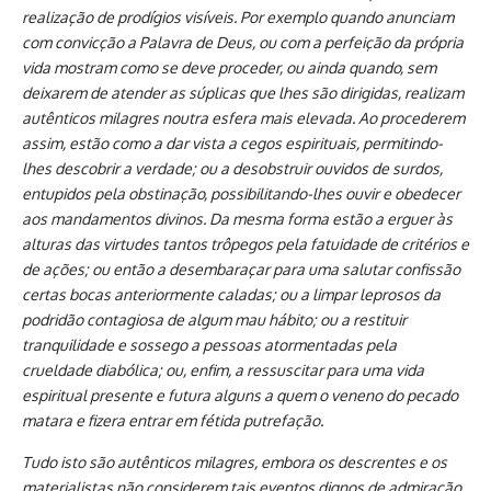
realização de prodígios visíveis. Por exemplo quando anunciam
com convicção a Palavra de Deus, ou com a perfeição da própria
vida mostram como se deve proceder, ou ainda quando, sem
deixarem de atender as súplicas que lhes são dirigidas, realizam
autênticos milagres noutra esfera mais elevada. Ao procederem
assim, estão como a dar vista a cegos espirituais, permitindo-
lhes descobrir a verdade; ou a desobstruir ouvidos de surdos,
entupidos pela obstinação, possibilitando-lhes ouvir e obedecer
aos mandamentos divinos. Da mesma forma estão a erguer às
alturas das virtudes tantos trôpegos pela fatuidade de critérios e
de ações; ou então a desembaraçar para uma salutar confissão
certas bocas anteriormente caladas; ou a limpar leprosos da
podridão contagiosa de algum mau hábito; ou a restituir
tranquilidade e sossego a pessoas atormentadas pela
crueldade diabólica; ou, enfim, a ressuscitar para uma vida
espiritual presente e futura alguns a quem o veneno do pecado
matara e fizera entrar em fétida putrefação.
Tudo isto são autênticos milagres, embora os descrentes e os
materialistas não considerem tais eventos dignos de admiração