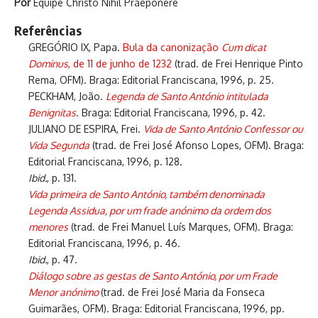
Por
Equipe Christo Nihil Praeponere
Referências
GREGÓRIO IX, Papa.
Bula da canonização
Cum dicat
Dominus
, de 11 de junho de 1232
(trad. de Frei Henrique Pinto
Rema, OFM). Braga: Editorial Franciscana, 1996, p. 25.
PECKHAM, João.
Legenda de Santo António intitulada
Benignitas
. Braga: Editorial Franciscana, 1996, p. 42.
JULIANO DE ESPIRA, Frei.
Vida de Santo António Confessor ou
Vida Segunda
(trad. de Frei José Afonso Lopes, OFM). Braga:
Editorial Franciscana, 1996, p. 128.
Ibid.
, p. 131.
Vida primeira de Santo António, também denominada
Legenda Assidua, por um frade anónimo da ordem dos
menores
(trad. de Frei Manuel Luís Marques, OFM). Braga:
Editorial Franciscana, 1996, p. 46.
Ibid.
, p. 47.
Diálogo sobre as gestas de Santo António, por um Frade
Menor anónimo
(trad. de Frei José Maria da Fonseca
Guimarães, OFM). Braga: Editorial Franciscana, 1996, pp.