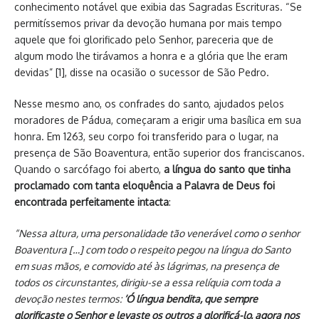
conhecimento notável que exibia das Sagradas Escrituras. “Se
permitíssemos privar da devoção humana por mais tempo
aquele que foi glorificado pelo Senhor, pareceria que de
algum modo lhe tirávamos a honra e a glória que lhe eram
devidas” [1], disse na ocasião o sucessor de São Pedro.
Nesse mesmo ano, os confrades do santo, ajudados pelos
moradores de Pádua, começaram a erigir uma basílica em sua
honra. Em 1263, seu corpo foi transferido para o lugar, na
presença de São Boaventura, então superior dos franciscanos.
Quando o sarcófago foi aberto,
a língua do santo que tinha
proclamado com tanta eloquência a Palavra de Deus foi
encontrada perfeitamente intacta
:
“Nessa altura, uma personalidade tão venerável como o senhor
Boaventura […] com todo o respeito pegou na língua do Santo
em suas mãos, e comovido até às lágrimas, na presença de
todos os circunstantes, dirigiu-se a essa relíquia com toda a
devoção nestes termos:
‘Ó língua bendita, que sempre
glorificaste o Senhor e levaste os outros a glorificá-lo, agora nos