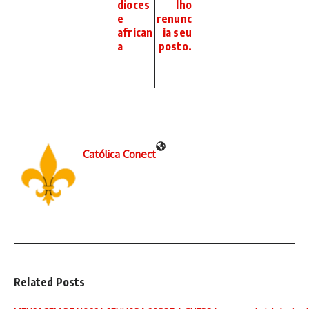
dioces
lho
e
renunc
african
ia seu
a
posto.
Católica Conect
Related Posts