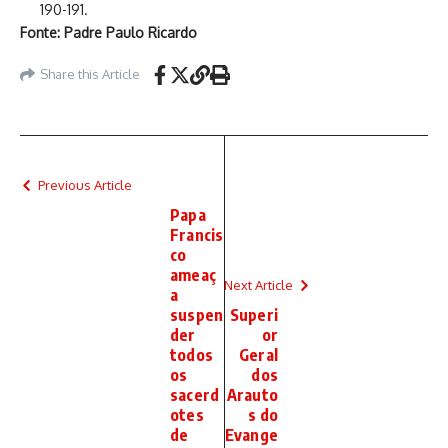
190-191.
Fonte: Padre Paulo Ricardo
Share this Article
Previous Article
Papa
Francis
co
ameaç
Next Article
a
suspen
Superi
der
or
todos
Geral
os
dos
sacerd
Arauto
otes
s do
de
Evange