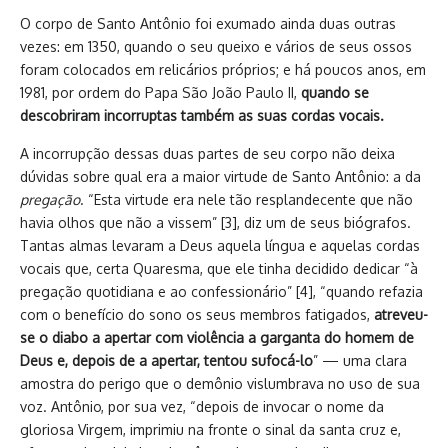
O corpo de Santo Antônio foi exumado ainda duas outras
vezes: em 1350, quando o seu queixo e vários de seus ossos
foram colocados em relicários próprios; e há poucos anos, em
1981, por ordem do Papa São João Paulo II,
quando se
descobriram incorruptas também as suas cordas vocais.
A incorrupção dessas duas partes de seu corpo não deixa
dúvidas sobre qual era a maior virtude de Santo Antônio: a da
pregação
. “Esta virtude era nele tão resplandecente que não
havia olhos que não a vissem” [3], diz um de seus biógrafos.
Tantas almas levaram a Deus aquela língua e aquelas cordas
vocais que, certa Quaresma, que ele tinha decidido dedicar “à
pregação quotidiana e ao confessionário” [4], “quando refazia
com o benefício do sono os seus membros fatigados,
atreveu-
se o diabo a apertar com violência a garganta do homem de
Deus e, depois de a apertar, tentou sufocá-lo
” — uma clara
amostra do perigo que o demônio vislumbrava no uso de sua
voz. Antônio, por sua vez, “depois de invocar o nome da
gloriosa Virgem, imprimiu na fronte o sinal da santa cruz e,