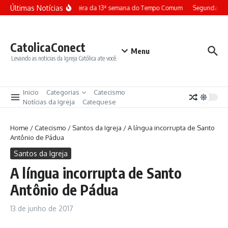
Ir para o conteúdo
Últimas Notícias
Terça-feira da 13ª semana do Tempo Comum
Segunda-fei
CatolicaConect
Menu
Levando as noticias da Igreja Católica ate você.
Inicio
Categorias
Catecismo
Notícias da Igreja
Catequese
Home
/
Catecismo
/
Santos da Igreja
/
A língua incorrupta de Santo
Antônio de Pádua
Santos da Igreja
A língua incorrupta de Santo
Antônio de Pádua
13 de junho de 2017