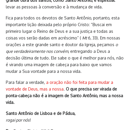
grande obra dos santos, como Santo Antônio, é espiritual
:
levar as pessoas à conversão e à mudança de vida.
Fica para todos os devotos de Santo Antônio, portanto, esta
importante lição deixada pelo próprio Cristo: “Buscai em
primeiro lugar o Reino de Deus e a sua justiça e todas as
coisas vos serão dadas em acréscimo” (
Mt
6, 33). Em nossas
orações a este grande santo e doutor da Igreja, peçamos
o
que verdadeiramente nos convém
, entregando a Deus a
decisão última de tudo. Ele sabe o que é melhor para nós, não
é virando uma imagem de cabeça para baixo que vamos
mudar a Sua vontade para a nossa vida.
Para falar a verdade,
a oração não foi feita para mudar a
vontade de Deus, mas a nossa
.
O que precisa ser virada de
ponta-cabeça não é a imagem de Santo Antônio, mas a nossa
vida.
Santo Antônio de Lisboa e de Pádua,
rogai por nós
!