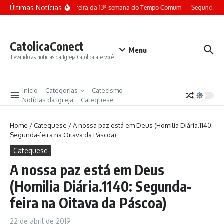
Ir para o conteúdo
Últimas Notícias
Terça-feira da 13ª semana do Tempo Comum
Segunda-fe
CatolicaConect
Menu
Levando as noticias da Igreja Católica ate você.
Inicio
Categorias
Catecismo
Notícias da Igreja
Catequese
Home
/
Catequese
/
A nossa paz está em Deus (Homilia Diária.1140:
Segunda-feira na Oitava da Páscoa)
Catequese
A nossa paz está em Deus
(Homilia Diária.1140: Segunda-
feira na Oitava da Páscoa)
22 de abril de 2019