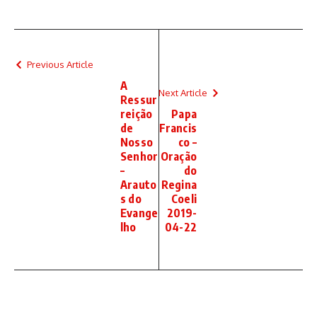
Previous Article
A
Next Article
Ressur
reição
Papa
de
Francis
Nosso
co –
Senhor
Oração
–
do
Arauto
Regina
s do
Coeli
Evange
2019-
lho
04-22