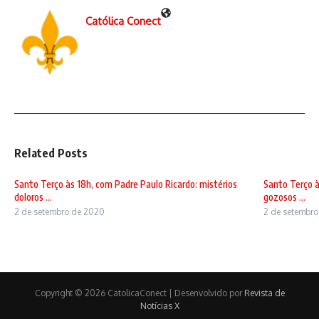
Católica Conect
Related Posts
Santo Terço às 18h, com Padre Paulo Ricardo: mistérios
Santo Terço à
doloros ...
gozosos ...
2 de setembro de 2020
2 de setembr
Copyright © 2026 CatolicaConect | Desenvolvido por
Revista de
Notícias X