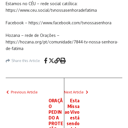
Estamos no CÉU – rede social católica:
https://www.ceu.social/tvnossasenhoradefatima
Facebook – https://www.facebook.com/tvnossasenhora
Hozana – rede de Orações –
https://hozana.org/pt/comunidade/7844-tv-nossa-senhora-
de-fatima
Share this Article
Previous Article
Next Article
ORAÇÃ
Esta
O
Missa
PEDIN
ao Vivo
DO A
está
PROTE
sendo