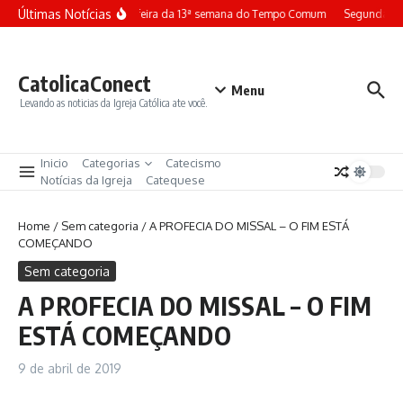
Ir para o conteúdo
Últimas Notícias
Terça-feira da 13ª semana do Tempo Comum
Segunda-fe
CatolicaConect
Menu
Levando as noticias da Igreja Católica ate você.
Inicio
Categorias
Catecismo
Notícias da Igreja
Catequese
Home
/
Sem categoria
/
A PROFECIA DO MISSAL – O FIM ESTÁ
COMEÇANDO
Sem categoria
A PROFECIA DO MISSAL – O FIM
ESTÁ COMEÇANDO
9 de abril de 2019