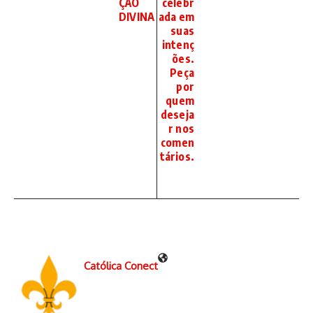
ÇÃO
celebr
DIVINA
ada em
suas
intenç
ões.
Peça
por
quem
deseja
r nos
comen
tários.
Católica Conect