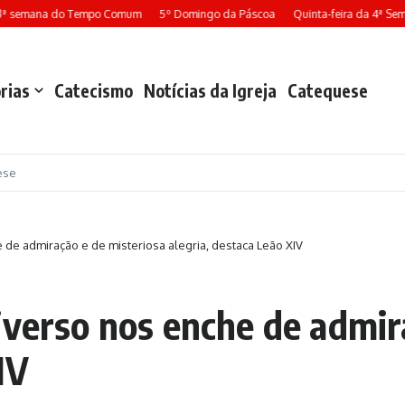
mana do Tempo Comum
5º Domingo da Páscoa
Quinta-feira da 4ª Semana d
rias
Catecismo
Notícias da Igreja
Catequese
ese
de admiração e de misteriosa alegria, destaca Leão XIV
iverso nos enche de admir
IV