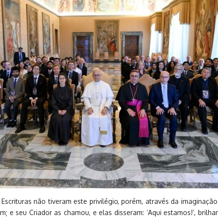
Escrituras não tiveram este privilégio, porém, através da imaginaç
; e seu Criador as chamou, e elas disseram: ‘Aqui estamos!’, brilha