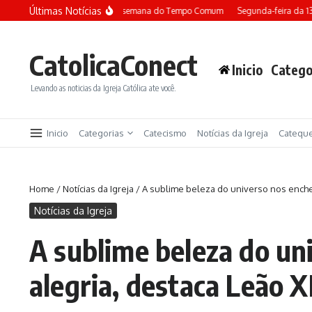
Ir para o conteúdo
Últimas Notícias
Terça-feira da 13ª semana do Tempo Comum
Segunda-feira da 13ª se
CatolicaConect
Inicio
Catego
Levando as noticias da Igreja Católica ate você.
Inicio
Categorias
Catecismo
Notícias da Igreja
Catequ
Home
/
Notícias da Igreja
/
A sublime beleza do universo nos enche 
Notícias da Igreja
A sublime beleza do un
alegria, destaca Leão X