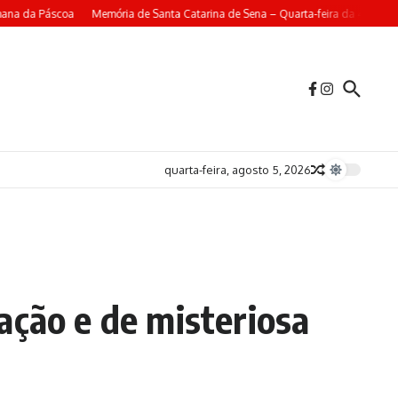
a Páscoa
Memória de Santa Catarina de Sena – Quarta-feira da 4ª Semana da 
quarta-feira, agosto 5, 2026
ação e de misteriosa