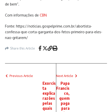
de bem”.
Com informações de
CBN
Fonte: https://noticias.gospelprime.com.br/abortista-
confessa-que-corta-garganta-dos-fetos-primeiro-para-eles-
nao-gritarem/
Share this Article
Previous Article
Next Article
Exorcis
Papa
ta
Francis
explica
co,
razões
quem
pelas
paga
quais
para