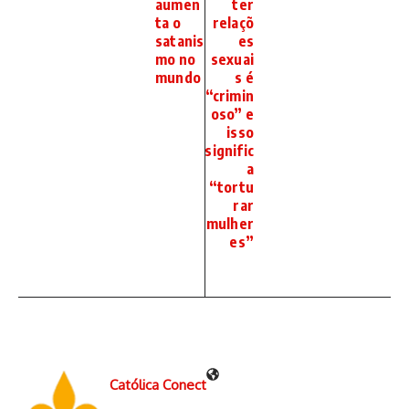
aumen
ter
ta o
relaçõ
satanis
es
mo no
sexuai
mundo
s é
“crimin
oso” e
isso
signific
a
“tortu
rar
mulher
es”
Católica Conect