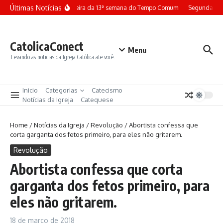
Ir para o conteúdo
Últimas Notícias
Terça-feira da 13ª semana do Tempo Comum
Segunda-fei
CatolicaConect
Menu
Levando as noticias da Igreja Católica ate você.
Inicio
Categorias
Catecismo
Notícias da Igreja
Catequese
Home
/
Notícias da Igreja
/
Revolução
/
Abortista confessa que
corta garganta dos fetos primeiro, para eles não gritarem.
Revolução
Abortista confessa que corta
garganta dos fetos primeiro, para
eles não gritarem.
18 de março de 2018