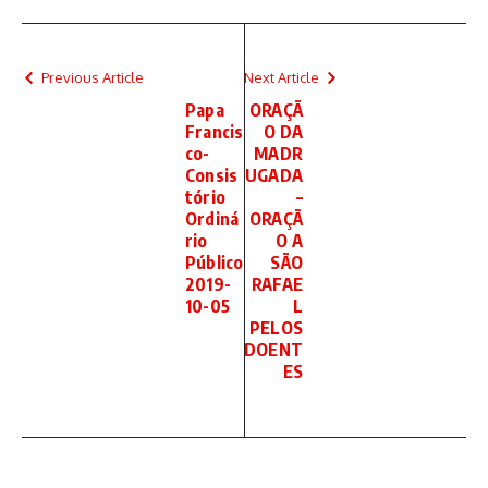
Previous Article
Next Article
Papa
ORAÇÃ
Francis
O DA
co-
MADR
Consis
UGADA
tório
–
Ordiná
ORAÇÃ
rio
O A
Público
SÃO
2019-
RAFAE
10-05
L
PELOS
DOENT
ES