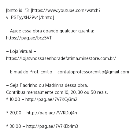
[bmto id=”3″]https://www.youtube.com/watch?
v=PSTyyXH29v4[/bmto]
– Ajude essa obra doando qualquer quantia:
https://pag.ae/bcz5VT
– Loja Virtual –
https://lojatvnossasenhoradefatima.minestore.com.br/
– E-mail do Prof. Emílio – contatoprofessoremilio@gmail.com
– Seja Padrinho ou Madrinha dessa obra.
Contribua mensalmente com 10, 20, 30 ou 50 reais.
* 10,00 – http://pag.ae/7V7KCy3m2
* 20,00 – http://pag.ae/7V7KDuJ4n
* 30,00 – http://pag.ae/7V7KEb4m3