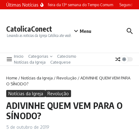
Ir para o conteúdo
Últimas Notícias
Terça-feira da 13ª semana do Tempo Comum
Segunda-fe
CatolicaConect
Menu
Levando as noticias da Igreja Católica ate você.
Inicio
Categorias
Catecismo
Notícias da Igreja
Catequese
Home
/
Notícias da Igreja
/
Revolução
/
ADIVINHE QUEM VEM PARA
O SÍNODO?
Notícias da Igreja
Revolução
ADIVINHE QUEM VEM PARA O
SÍNODO?
5 de outubro de 2019