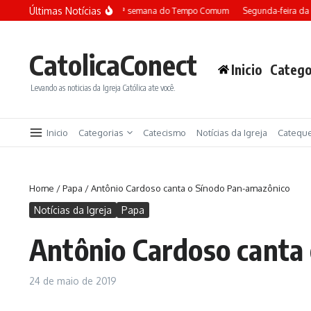
Ir para o conteúdo
Últimas Notícias
Terça-feira da 13ª semana do Tempo Comum
Segunda-feira da
CatolicaConect
Inicio
Catego
Levando as noticias da Igreja Católica ate você.
Inicio
Categorias
Catecismo
Notícias da Igreja
Catequ
Home
/
Papa
/
Antônio Cardoso canta o Sínodo Pan-amazônico
Notícias da Igreja
Papa
Antônio Cardoso canta
24 de maio de 2019