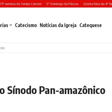
 13ª semana do Tempo Comum
5º Domingo da Páscoa
Quinta-feira da 4ª S
rias
Catecismo
Notícias da Igreja
Catequese
ese
 o Sínodo Pan-amazônico