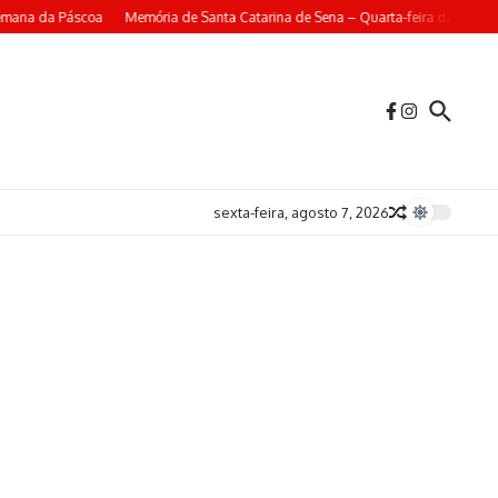
emana da Páscoa
Memória de Santa Catarina de Sena – Quarta-feira da 4ª Sem
sexta-feira, agosto 7, 2026