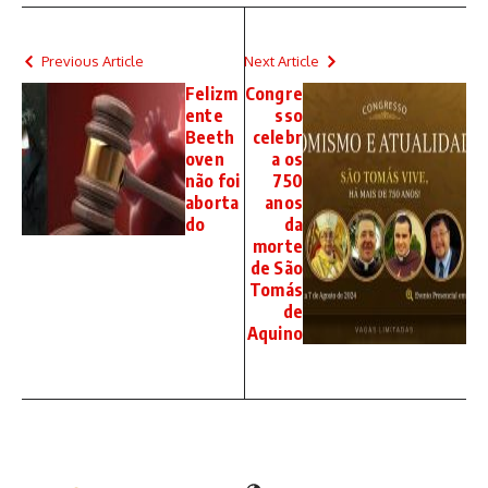
Previous Article
Next Article
Felizm
Congre
ente
sso
Beeth
celebr
oven
a os
não foi
750
aborta
anos
do
da
morte
de São
Tomás
de
Aquino