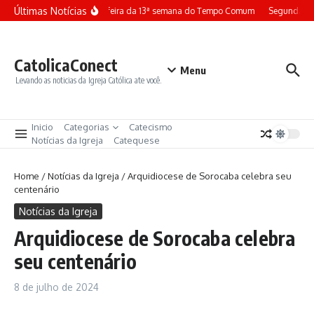
Ir para o conteúdo
Últimas Notícias
Terça-feira da 13ª semana do Tempo Comum
Segunda-fei
CatolicaConect
Menu
Levando as noticias da Igreja Católica ate você.
Inicio
Categorias
Catecismo
Notícias da Igreja
Catequese
Home
/
Notícias da Igreja
/
Arquidiocese de Sorocaba celebra seu
centenário
Notícias da Igreja
Arquidiocese de Sorocaba celebra
seu centenário
8 de julho de 2024