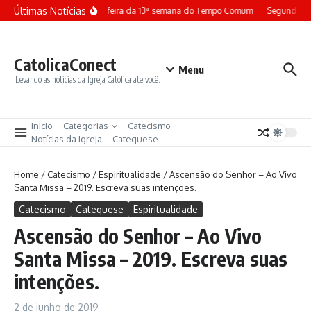
Ir para o conteúdo
Últimas Notícias
Terça-feira da 13ª semana do Tempo Comum
Segunda-fe
CatolicaConect
Menu
Levando as noticias da Igreja Católica ate você.
Inicio
Categorias
Catecismo
Notícias da Igreja
Catequese
Home
/
Catecismo
/
Espiritualidade
/
Ascensão do Senhor – Ao Vivo
Santa Missa – 2019. Escreva suas intenções.
Catecismo
Catequese
Espiritualidade
Ascensão do Senhor – Ao Vivo
Santa Missa – 2019. Escreva suas
intenções.
2 de junho de 2019