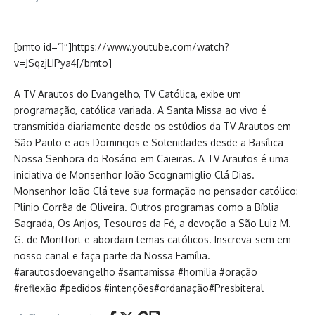
[bmto id=”1″]https://www.youtube.com/watch?
v=JSqzjLIPya4[/bmto]
A TV Arautos do Evangelho, TV Católica, exibe um
programação, católica variada. A Santa Missa ao vivo é
transmitida diariamente desde os estúdios da TV Arautos em
São Paulo e aos Domingos e Solenidades desde a Basílica
Nossa Senhora do Rosário em Caieiras. A TV Arautos é uma
iniciativa de Monsenhor João Scognamiglio Clá Dias.
Monsenhor João Clá teve sua formação no pensador católico:
Plinio Corrêa de Oliveira. Outros programas como a Bíblia
Sagrada, Os Anjos, Tesouros da Fé, a devoção a São Luiz M.
G. de Montfort e abordam temas católicos. Inscreva-sem em
nosso canal e faça parte da Nossa Família.
#arautosdoevangelho #santamissa #homilia #oração
#reflexão #pedidos #intenções#ordanação#Presbiteral