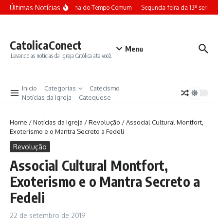
Ir para o conteúdo
Últimas Notícias
Terça-feira da 13ª semana do Tempo Comum
Segunda-feira da 13ª sema
CatolicaConect
Menu
Levando as noticias da Igreja Católica ate você.
Inicio
Categorias
Catecismo
Notícias da Igreja
Catequese
Home
/
Notícias da Igreja
/
Revolução
/
Associal Cultural Montfort,
Exoterismo e o Mantra Secreto a Fedeli
Revolução
Associal Cultural Montfort,
Exoterismo e o Mantra Secreto a
Fedeli
22 de setembro de 2019