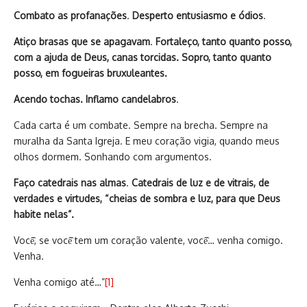
Combato as profanações
.
Desperto entusiasmo e ódios
.
Atiço brasas que se apagavam
.
Fortaleço, tanto quanto posso,
com a ajuda de Deus, canas torcidas. Sopro, tanto quanto
posso, em fogueiras bruxuleantes.
Acendo tochas. Inflamo candelabros
.
Cada carta é um combate. Sempre na brecha. Sempre na
muralha da Santa Igreja. E meu coração vigia, quando meus
olhos dormem. Sonhando com argumentos.
Faço catedrais nas almas
.
Catedrais de luz e de vitrais, de
verdades e virtudes, “cheias de sombra e luz, para que Deus
habite nelas”.
Você̂, se você̂ tem um coração valente, você̂… venha comigo.
Venha.
Venha comigo até…”
[1]