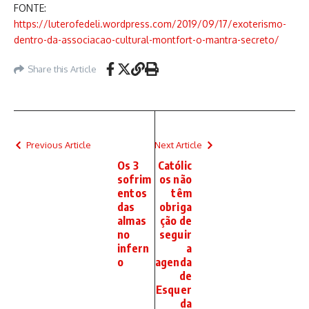
FONTE:
https://luterofedeli.wordpress.com/2019/09/17/exoterismo-
dentro-da-associacao-cultural-montfort-o-mantra-secreto/
Share this Article
Previous Article
Next Article
Os 3
Católic
sofrim
os não
entos
têm
das
obriga
almas
ção de
no
seguir
infern
a
o
agenda
de
Esquer
da