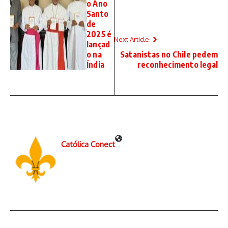
o Ano
Santo
de
2025 é
Next Article
lançad
o na
Satanistas no Chile pedem
Índia
reconhecimento legal
Católica Conect