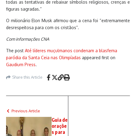
todas as tentativas de rebaixar símbolos religiosos, crenças e
figuras sagradas.”
O milionário Elon Musk afirmou que a cena foi “extremamente
desrespeitosa para com os cristãos”.
Com informações CNA
The post
Até líderes muçulmanos condenam a blasfema
paródia da Santa Ceia nas Olimpíadas
appeared first on
Gaudium Press
.
Share this Article
Previous Article
Guia de
oraçõe
s para