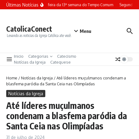
Ir para o conteúdo
Últimas Notícias
Terça-feira da 13ª semana do Tempo Comum
Segunda-fe
CatolicaConect
Menu
Levando as noticias da Igreja Católica ate você.
Inicio
Categorias
Catecismo
Notícias da Igreja
Catequese
Home
/
Notícias da Igreja
/
Até líderes muçulmanos condenam a
blasfema paródia da Santa Ceia nas Olimpíadas
Notícias da Igreja
Até líderes muçulmanos
condenam a blasfema paródia da
Santa Ceia nas Olimpíadas
31 de julho de 2024