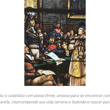
subiu o cadafalso com passo firme, ansioso para se encontrar c
tarefa, interrompendo sua vida terrena e fazendo-o nascer par