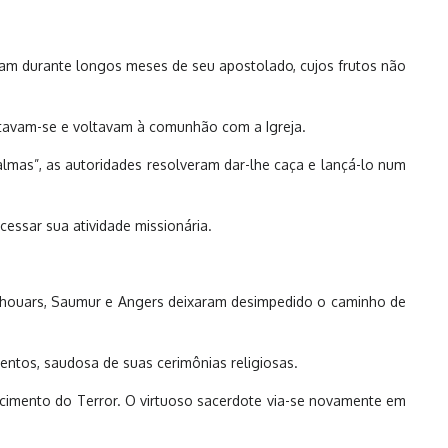
aram durante longos meses de seu apostolado, cujos frutos não
ratavam-se e voltavam à comunhão com a Igreja.
 almas”, as autoridades resolveram dar-lhe caça e lançá-lo num
essar sua atividade missionária.
m Thouars, Saumur e Angers deixaram desimpedido o caminho de
entos, saudosa de suas cerimônias religiosas.
cimento do Terror. O virtuoso sacerdote via-se novamente em