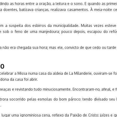
idindo as horas entre a oração, a leitura e o sono. E quando as prim
stia doentes, batizava crianças, realizava casamentos. À meia-noite
 a suspeita dos esbirros da municipalidade. Muitas vezes esteve 
e sob o feno de uma manjedoura; pouco depois, escapou do refúg
inda não era chegada sua hora; mas ele, convicto de que cedo ou tard
to
 celebrar a Missa numa casa da aldeia de La Milanderie, ouviram-se 
dona da casa foi abrir.
aças e revistando tudo minuciosamente. Encontraram-no, afinal, e fi
rora socorrido pelas esmolas do bom pároco: tendo divisado seu b
.
 lugar uma ignominiosa cena, reflexo da Paixão de Cristo: juízes e 