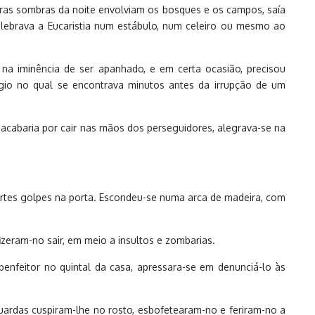
eiras sombras da noite envolviam os bosques e os campos, saía
 celebrava a Eucaristia num estábulo, num celeiro ou mesmo ao
na iminência de ser apanhado, e em certa ocasião, precisou
io no qual se encontrava minutos antes da irrupção de um
e acabaria por cair nas mãos dos perseguidores, alegrava-se na
fortes golpes na porta. Escondeu-se numa arca de madeira, com
zeram-no sair, em meio a insultos e zombarias.
enfeitor no quintal da casa, apressara-se em denunciá-lo às
guardas cuspiram-lhe no rosto, esbofetearam-no e feriram-no a