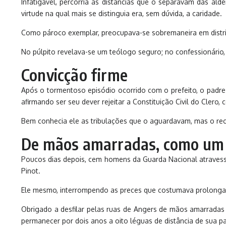
Infatigável, percorria as distâncias que o separavam das 
virtude na qual mais se distinguia era, sem dúvida, a caridade.
Como pároco exemplar, preocupava-se sobremaneira em distrib
No púlpito revelava-se um teólogo seguro; no confessionário,
Convicção firme
Após o tormentoso episódio ocorrido com o prefeito, o padre P
afirmando ser seu dever rejeitar a Constituição Civil do Clero, 
Bem conhecia ele as tribulações que o aguardavam, mas o recei
De mãos amarradas, como um 
Poucos dias depois, cem homens da Guarda Nacional atravessa
Pinot.
Ele mesmo, interrompendo as preces que costumava prolongar 
Obrigado a desfilar pelas ruas de Angers de mãos amarradas 
permanecer por dois anos a oito léguas de distância de sua p