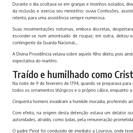
Durante o dia ocultava-se em granjas e moinhos isolados, div
da reclusão e exercia seu ministério: ouvia Confissões, assi
relento, para uma assistência sempre numerosa.
Suas movimentações noturnas, embora discretas, despertaram
esconder-se num amontoado de roupas; em outra, deitou-s
contingente da Guarda Nacional…
A Divina Providência velava sobre aquele filho dileto, pois a
expectativa do martírio.
Traído e humilhado como Cris
Na noite de 9 de fevereiro de 1794, quando se preparava para
todos os ornamentos litúrgicos e o próprio cálice, enquanto a 
Cinquenta homens invadiram a humilde moradia, proferindo ame
Com efeito, na origem desta detenção estava um delator out
autoridades, atraído, como Judas, pela remuneração prometida
O padre Pinot foi conduzido de imediato a Louroux, onde teve