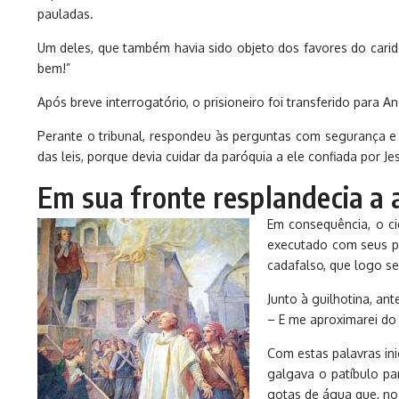
pauladas.
Um deles, que também havia sido objeto dos favores do caridoso
bem!”
Após breve interrogatório, o prisioneiro foi transferido para
Perante o tribunal, respondeu às perguntas com segurança e 
das leis, porque devia cuidar da paróquia a ele confiada por Jes
Em sua fronte resplandecia a a
Em consequência, o ci
executado com seus par
cadafalso, que logo se
Junto à guilhotina, an
– E me aproximarei do a
Com estas palavras ini
galgava o patíbulo pa
gotas de água que, no 