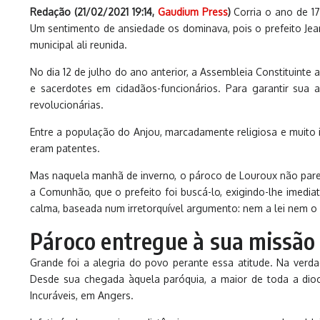
Redação (
21/02/2021 19:14
,
Gaudium Press
)
Corria o ano de 17
Um sentimento de ansiedade os dominava, pois o prefeito Jean
municipal ali reunida.
No dia 12 de julho do ano anterior, a Assembleia Constituinte a
e sacerdotes em cidadãos-funcionários. Para garantir sua a
revolucionárias.
Entre a população do Anjou, marcadamente religiosa e muito 
eram patentes.
Mas naquela manhã de inverno, o pároco de Louroux não parec
a Comunhão, que o prefeito foi buscá-lo, exigindo-lhe imedi
calma, baseada num irretorquível argumento: nem a lei nem o 
Pároco entregue à sua missão
Grande foi a alegria do povo perante essa atitude. Na verd
Desde sua chegada àquela paróquia, a maior de toda a dioc
Incuráveis, em Angers.