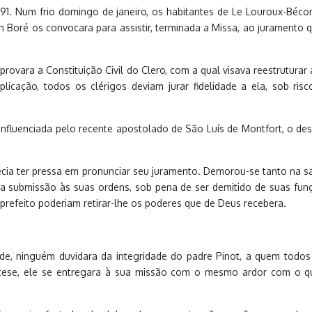
91. Num frio domingo de janeiro, os habitantes de Le Louroux-Bécon
 Boré os convocara para assistir, terminada a Missa, ao juramento q
provara a Constituição Civil do Clero, com a qual visava reestruturar
plicação, todos os clérigos deviam jurar fidelidade a ela, sob ri
influenciada pelo recente apostolado de São Luís de Montfort, o d
ia ter pressa em pronunciar seu juramento. Demorou-se tanto na sa
ata submissão às suas ordens, sob pena de ser demitido de suas fun
prefeito poderiam retirar-lhe os poderes que de Deus recebera.
ade, ninguém duvidara da integridade do padre Pinot, a quem todo
ese, ele se entregara à sua missão com o mesmo ardor com o qua