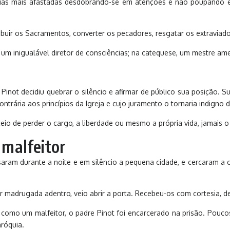
aldeias mais afastadas desdobrando-se em atenções e não poupand
uir os Sacramentos, converter os pecadores, resgatar os extraviado
 um inigualável diretor de consciências; na catequese, um mestre am
inot decidiu quebrar o silêncio e afirmar de público sua posição. S
contrária aos princípios da Igreja e cujo juramento o tornaria indigno d
o de perder o cargo, a liberdade ou mesmo a própria vida, jamais o f
malfeitor
ram durante a noite e em silêncio a pequena cidade, e cercaram a 
madrugada adentro, veio abrir a porta. Recebeu-os com cortesia, de
como um malfeitor, o padre Pinot foi encarcerado na prisão. Poucos 
aróquia.