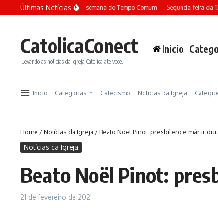
Ir para o conteúdo
Últimas Notícias
Terça-feira da 13ª semana do Tempo Comum
Segunda-feira da 13ª
CatolicaConect
Inicio
Catego
Levando as noticias da Igreja Católica ate você.
Inicio
Categorias
Catecismo
Notícias da Igreja
Catequ
Home
/
Notícias da Igreja
/
Beato Noël Pinot: presbítero e mártir d
Notícias da Igreja
Beato Noël Pinot: pres
21 de fevereiro de 2021