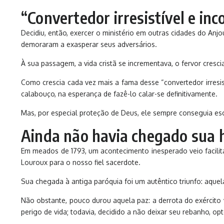
“Convertedor irresistível e inco
Decidiu, então, exercer o ministério em outras cidades do An
demoraram a exasperar seus adversários.
À sua passagem, a vida cristã se incrementava, o fervor cres
Como crescia cada vez mais a fama desse “convertedor irresist
calabouço, na esperança de fazê-lo calar-se definitivamente.
Mas, por especial proteção de Deus, ele sempre conseguia esc
Ainda não havia chegado sua 
Em meados de 1793, um acontecimento inesperado veio facilit
Louroux para o nosso fiel sacerdote.
Sua chegada à antiga paróquia foi um autêntico triunfo: aque
Não obstante, pouco durou aquela paz: a derrota do exércit
perigo de vida; todavia, decidido a não deixar seu rebanho, o