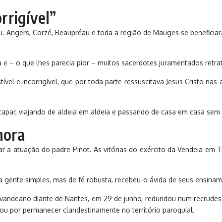
rrigível”
jou. Angers, Corzé, Beaupréau e toda a região de Mauges se benefici
cia e – o que lhes parecia pior – muitos sacerdotes juramentados ret
ível e incorrigível, que por toda parte ressuscitava Jesus Cristo nas
apar, viajando de aldeia em aldeia e passando de casa em casa sem c
hora
ar a atuação do padre Pinot. As vitórias do exército da Vendeia e
la gente simples, mas de fé robusta, recebeu-o ávida de seus ensinam
o vandeano diante de Nantes, em 29 de junho, redundou num recrudes
ptou por permanecer clandestinamente no território paroquial.