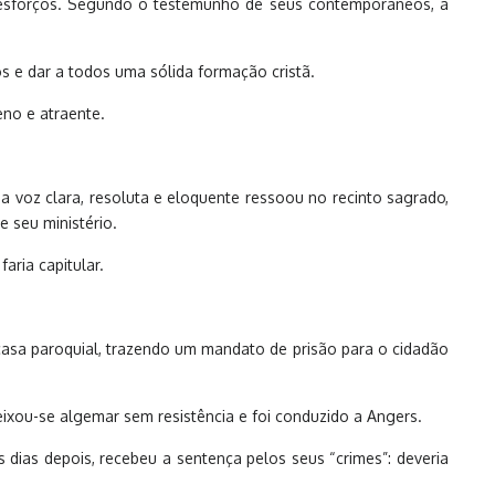
o esforços. Segundo o testemunho de seus contemporâneos, a
s e dar a todos uma sólida formação cristã.
eno e atraente.
ua voz clara, resoluta e eloquente ressoou no recinto sagrado,
e seu ministério.
aria capitular.
casa paroquial, trazendo um mandato de prisão para o cidadão
ixou-se algemar sem resistência e foi conduzido a Angers.
dias depois, recebeu a sentença pelos seus “crimes”: deveria