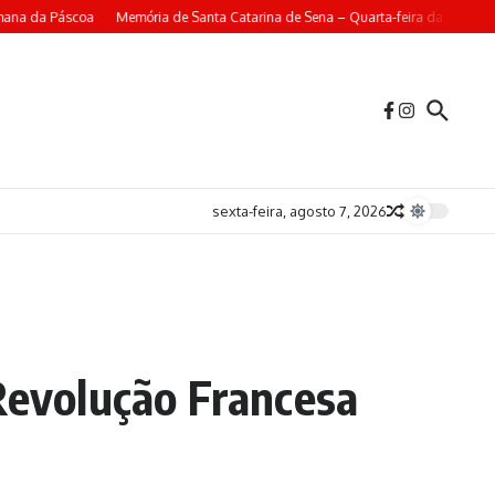
a da Páscoa
Memória de Santa Catarina de Sena – Quarta-feira da 4ª Semana 
sexta-feira, agosto 7, 2026
 Revolução Francesa