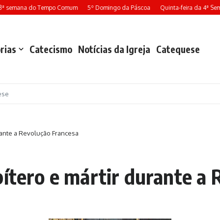
 semana do Tempo Comum
5º Domingo da Páscoa
Quinta-feira da 4ª Seman
rias
Catecismo
Notícias da Igreja
Catequese
ese
urante a Revolução Francesa
bítero e mártir durante a