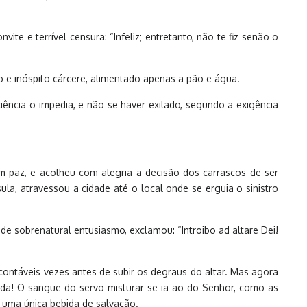
te e terrível censura: “Infeliz; entretanto, não te fiz senão o
o e inóspito cárcere, alimentado apenas a pão e água.
ência o impedia, e não se haver exilado, segundo a exigência
m paz, e acolheu com alegria a decisão dos carrascos de ser
ula, atravessou a cidade até o local onde se erguia o sinistro
de sobrenatural entusiasmo, exclamou: “Introibo ad altare Dei!
ncontáveis vezes antes de subir os degraus do altar. Mas agora
ida! O sangue do servo misturar-se-ia ao do Senhor, como as
, uma única bebida de salvação.