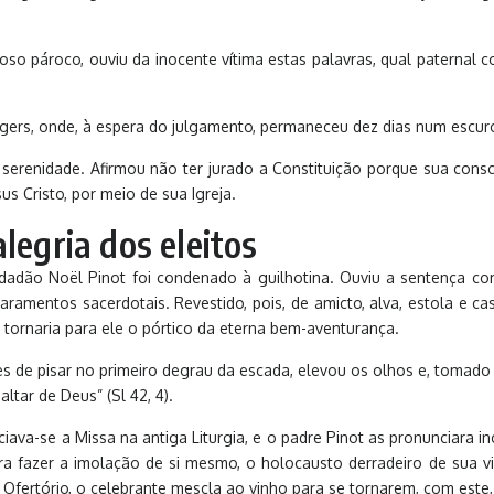
 pároco, ouviu da inocente vítima estas palavras, qual paternal convi
 Angers, onde, à espera do julgamento, permaneceu dez dias num escur
serenidade. Afirmou não ter jurado a Constituição porque sua consci
us Cristo, por meio de sua Igreja.
legria dos eleitos
dadão Noël Pinot foi condenado à guilhotina. Ouviu a sentença co
amentos sacerdotais. Revestido, pois, de amicto, alva, estola e cas
 tornaria para ele o pórtico da eterna bem-aventurança.
tes de pisar no primeiro degrau da escada, elevou os olhos e, tomado 
ltar de Deus” (Sl 42, 4).
ciava-se a Missa na antiga Liturgia, e o padre Pinot as pronunciara i
ra fazer a imolação de si mesmo, o holocausto derradeiro de sua v
Ofertório, o celebrante mescla ao vinho para se tornarem, com este