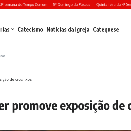
ana do Tempo Comum
5º Domingo da Páscoa
Quinta-feira da 4ª Semana da
rias
Catecismo
Notícias da Igreja
Catequese
ese
ção de crucifixos
r promove exposição de c