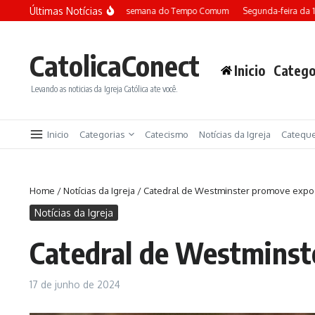
Ir para o conteúdo
Últimas Notícias
Terça-feira da 13ª semana do Tempo Comum
Segunda-feira da 13ª sem
CatolicaConect
Inicio
Catego
Levando as noticias da Igreja Católica ate você.
Inicio
Categorias
Catecismo
Notícias da Igreja
Catequ
Home
/
Notícias da Igreja
/
Catedral de Westminster promove exposi
Notícias da Igreja
Catedral de Westminste
17 de junho de 2024