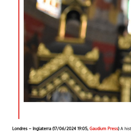
Londres – Inglaterra (17/06/2024 19:05,
Gaudium Press
)
A hist