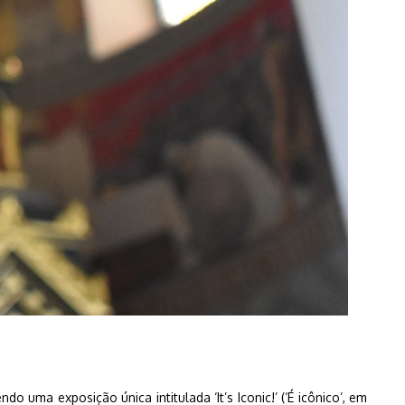
 uma exposição única intitulada ‘It’s Iconic!’ (‘É icônico’, em