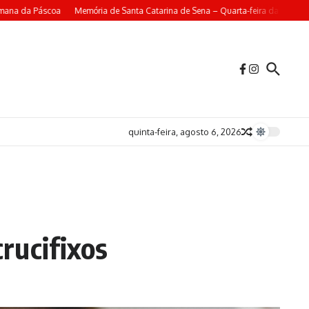
 Páscoa
Memória de Santa Catarina de Sena – Quarta-feira da 4ª Semana da P
quinta-feira, agosto 6, 2026
rucifixos