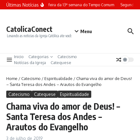
Ir para o conteúdo
Últimas Notícias
Terça-feira da 13ª semana do Tempo Comum
Segunda-fe
CatolicaConect
Menu
Levando as noticias da Igreja Católica ate você.
Inicio
Categorias
Catecismo
Notícias da Igreja
Catequese
Home
/
Catecismo
/
Espiritualidade
/
Chama viva do amor de Deus!
– Santa Teresa dos Andes – Arautos do Evangelho
Catecismo
Catequese
Espiritualidade
Chama viva do amor de Deus! –
Santa Teresa dos Andes –
Arautos do Evangelho
3 de julho de 2019