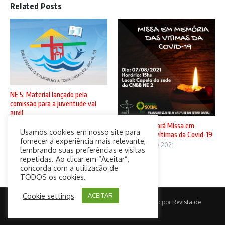
Related Posts
NE 5: Material lançado pela
comissão para a juventude vai
auxil ...
5 de agosto de 2021
CNBB N2 sediará Missa em
Usamos cookies em nosso site para
memória das vítimas da Covid-19
fornecer a experiência mais relevante,
4 de agosto de 2021
lembrando suas preferências e visitas
repetidas. Ao clicar em “Aceitar”,
concorda com a utilização de
TODOS os cookies.
Cookie settings
ACEITAR
Copyright © 2026 CatolicaConect | Desenvolvido por
Revista de
Notícias X