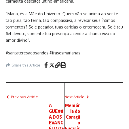
carmelita descalça latino-americana.
“Maria, és a Mãe do Universo. Quem não se anima ao ver-te
tão pura, tão terna, tão compassiva, a revelar seus íntimos
tormentos? Se é pecador, tuas carícias o enternecem. Se é teu
fiel devoto, somente tua presença acende a chama viva do
amor divino”.
#santateresadosandes #frasesmarianas
Share this Article
Previous Article
Next Article
A
Memór
GUE##
ia do
A DOS
Coraçã
EVANG
o
ÉLICOS
Eucarís