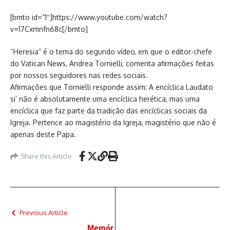
[bmto id=”1″]https://www.youtube.com/watch?
v=17Cxmnfn68c[/bmto]
“Heresia” é o tema do segundo vídeo, em que o editor-chefe
do Vatican News, Andrea Tornielli, comenta afirmações feitas
por nossos seguidores nas redes sociais.
Afirmações que Tornielli responde assim: A encíclica Laudato
si’ não é absolutamente uma encíclica herética, mas uma
encíclica que faz parte da tradição das encíclicas sociais da
Igreja. Pertence ao magistério da Igreja, magistério que não é
apenas deste Papa.
Share this Article
Previous Article
Memór