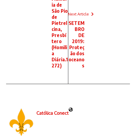
ia de
São Pio
Next Article
de
Pietrel
SETEM
cina,
BRO
Presbí
DE
tero
2019:
(Homili
Proteç
a
ão dos
Diária.1
oceano
272)
s
Católica Conect