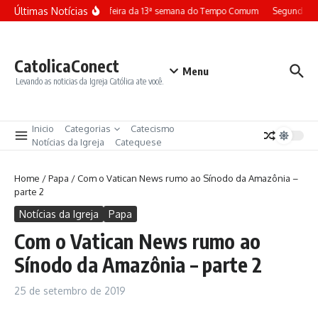
Ir para o conteúdo
Últimas Notícias
Terça-feira da 13ª semana do Tempo Comum
Segunda-fe
CatolicaConect
Menu
Levando as noticias da Igreja Católica ate você.
Inicio
Categorias
Catecismo
Notícias da Igreja
Catequese
Home
/
Papa
/
Com o Vatican News rumo ao Sínodo da Amazônia –
parte 2
Notícias da Igreja
Papa
Com o Vatican News rumo ao
Sínodo da Amazônia – parte 2
25 de setembro de 2019