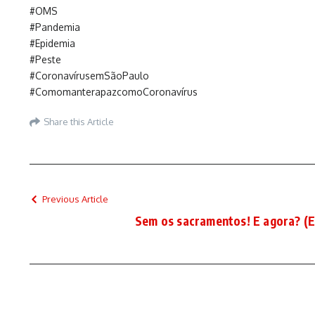
#OMS
#Pandemia
#Epidemia
#Peste
#CoronavírusemSãoPaulo
#ComomanterapazcomoCoronavírus
Share this Article
Previous Article
Sem os sacramentos! E agora? (Es