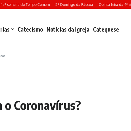
 13ª semana do Tempo Comum
5º Domingo da Páscoa
Quinta-feira da 4ª S
rias
Catecismo
Notícias da Igreja
Catequese
ese
 o Coronavírus?