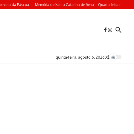
emana da Páscoa
Memória de Santa Catarina de Sena – Quarta-feira da 4ª Se
quinta-feira, agosto 6, 2026