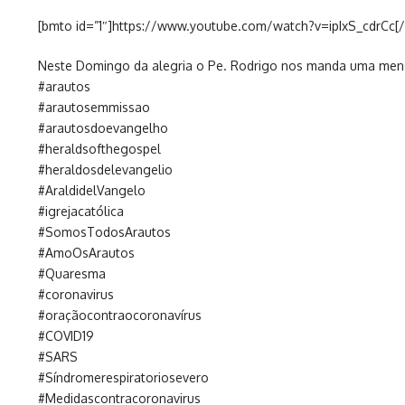
[bmto id=”1″]https://www.youtube.com/watch?v=ipIxS_cdrCc[
Neste Domingo da alegria o Pe. Rodrigo nos manda uma men
#arautos
#arautosemmissao
#arautosdoevangelho
#heraldsofthegospel
#heraldosdelevangelio
#AraldidelVangelo
#igrejacatólica
#SomosTodosArautos
#AmoOsArautos
#Quaresma
#coronavirus
#oraçãocontraocoronavírus
#COVID19
#SARS
#Síndromerespiratoriosevero
#Medidascontracoronavirus