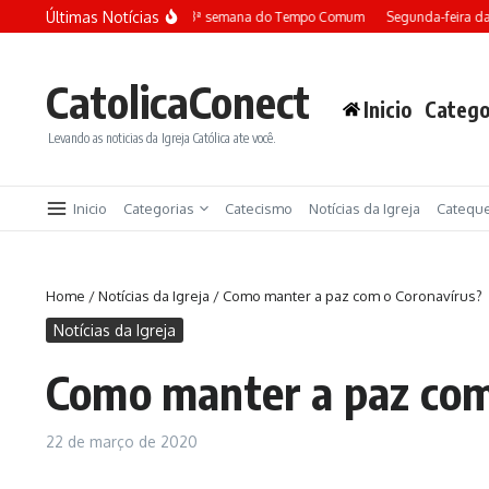
Ir para o conteúdo
Últimas Notícias
Terça-feira da 13ª semana do Tempo Comum
Segunda-feira da
CatolicaConect
Inicio
Catego
Levando as noticias da Igreja Católica ate você.
Inicio
Categorias
Catecismo
Notícias da Igreja
Catequ
Home
/
Notícias da Igreja
/
Como manter a paz com o Coronavírus?
Notícias da Igreja
Como manter a paz com
22 de março de 2020