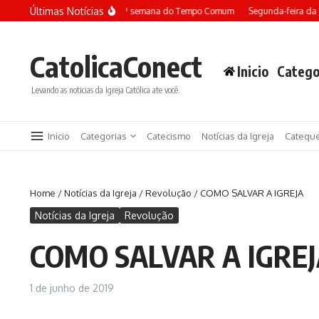
Ir para o conteúdo
Últimas Notícias
Terça-feira da 13ª semana do Tempo Comum
Segunda-feira da
CatolicaConect
Inicio
Catego
Levando as noticias da Igreja Católica ate você.
Inicio
Categorias
Catecismo
Notícias da Igreja
Catequ
Home
/
Notícias da Igreja
/
Revolução
/
COMO SALVAR A IGREJA
Notícias da Igreja
Revolução
COMO SALVAR A IGRE
1 de junho de 2019