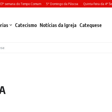
 13ª semana do Tempo Comum
5º Domingo da Páscoa
Quinta-feira da 4ª S
rias
Catecismo
Notícias da Igreja
Catequese
ese
JA