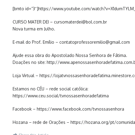
[bmto id=”3″]https://www.youtube.com/watch?v=X1dumTYLM
CURSO MATER DEI – cursomaterdei@bol.com.br
Nova turma em Julho.
E-mail do Prof. Emílio – contatoprofessoremilio@gmail.com
Ajude essa obra do Apostolado Nossa Senhora de Fátima.
Doações no site: http://www.apenossasenhoradefatima.com.
Loja Virtual – https://lojatvnossasenhoradefatima.minestore.
Estamos no CÉU – rede social católica:
https://www.ceu.social/tvnossasenhoradefatima
Facebook – https://www.facebook.com/tvnossasenhora
Hozana – rede de Orações – https://hozana.org/pt/comunida
Share this Article