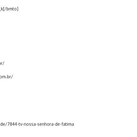
_k[/bmto]
br/
com.br/
de/7844-tv-nossa-senhora-de-fatima