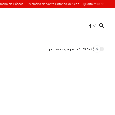
emana da Páscoa
Memória de Santa Catarina de Sena – Quarta-feira da 4ª Sem
quinta-feira, agosto 6, 2026