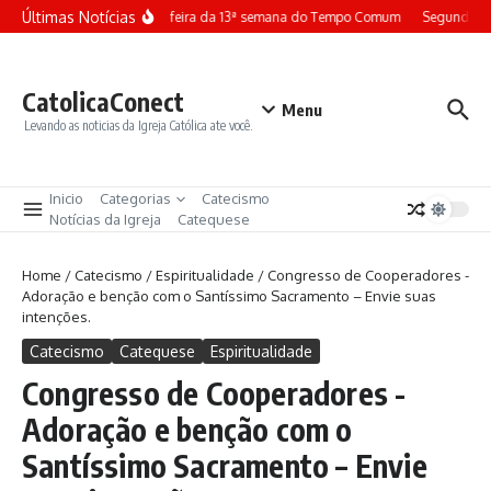
Ir para o conteúdo
Últimas Notícias
Terça-feira da 13ª semana do Tempo Comum
Segunda-fe
CatolicaConect
Menu
Levando as noticias da Igreja Católica ate você.
Inicio
Categorias
Catecismo
Notícias da Igreja
Catequese
Home
/
Catecismo
/
Espiritualidade
/
Congresso de Cooperadores -
Adoração e benção com o Santíssimo Sacramento – Envie suas
intenções.
Catecismo
Catequese
Espiritualidade
Congresso de Cooperadores -
Adoração e benção com o
Santíssimo Sacramento – Envie