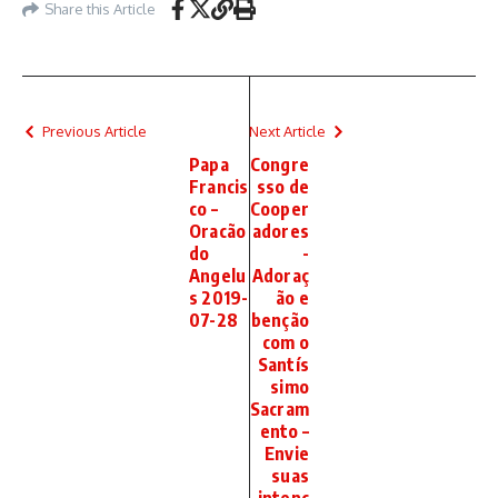
Share this Article
Previous Article
Next Article
Papa
Congre
Francis
sso de
co –
Cooper
Oracão
adores
do
-
Angelu
Adoraç
s 2019-
ão e
07-28
benção
com o
Santís
simo
Sacram
ento –
Envie
suas