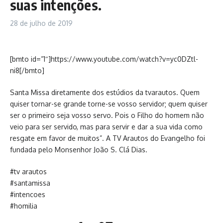
suas intenções.
28 de julho de 2019
[bmto id=”1″]https://www.youtube.com/watch?v=yc0DZtl-
ni8[/bmto]
Santa Missa diretamente dos estúdios da tvarautos. Quem
quiser tornar-se grande torne-se vosso servidor; quem quiser
ser o primeiro seja vosso servo. Pois o Filho do homem não
veio para ser servido, mas para servir e dar a sua vida como
resgate em favor de muitos”. A TV Arautos do Evangelho foi
fundada pelo Monsenhor João S. Clá Dias.
#tv arautos
#santamissa
#intencoes
#homilia