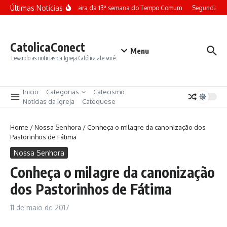
Ir para o conteúdo
Últimas Notícias
Terça-feira da 13ª semana do Tempo Comum
Segunda-fei
CatolicaConect
Menu
Levando as noticias da Igreja Católica ate você.
Inicio
Categorias
Catecismo
Notícias da Igreja
Catequese
Home
/
Nossa Senhora
/
Conheça o milagre da canonização dos
Pastorinhos de Fátima
Nossa Senhora
Conheça o milagre da canonização
dos Pastorinhos de Fátima
11 de maio de 2017