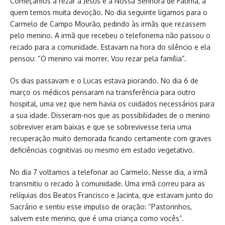
Começamos a rezar a Jesus e a Nossa Senhora de Fátima, a
quem temos muita devoção. No dia seguinte ligamos para o
Carmelo de Campo Mourão, pedindo às irmãs que rezassem
pelo menino. A irmã que recebeu o telefonema não passou o
recado para a comunidade. Estavam na hora do silêncio e ela
pensou: “O menino vai morrer. Vou rezar pela família”.
Os dias passavam e o Lucas estava piorando. No dia 6 de
março os médicos pensaram na transferência para outro
hospital, uma vez que nem havia os cuidados necessários para
a sua idade. Disseram-nos que as possibilidades de o menino
sobreviver eram baixas e que se sobrevivesse teria uma
recuperação muito demorada ficando certamente com graves
deficiências cognitivas ou mesmo em estado vegetativo.
No dia 7 voltamos a telefonar ao Carmelo. Nesse dia, a irmã
transmitiu o recado à comunidade. Uma irmã correu para as
relíquias dos Beatos Francisco e Jacinta, que estavam junto do
Sacrário e sentiu esse impulso de oração: “Pastorinhos,
salvem este menino, que é uma criança como vocês”.