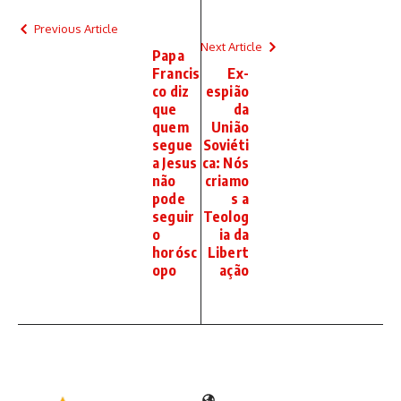
Previous Article
Next Article
Papa
Francis
Ex-
co diz
espião
que
da
quem
União
segue
Soviéti
a Jesus
ca: Nós
não
criamo
pode
s a
seguir
Teolog
o
ia da
horósc
Libert
opo
ação