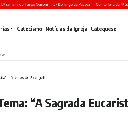
 13ª semana do Tempo Comum
5º Domingo da Páscoa
Quinta-feira da 4ª S
rias
Catecismo
Notícias da Igreja
Catequese
ese
stia” – Arautos do Evangelho
 Tema: “A Sagrada Eucarist