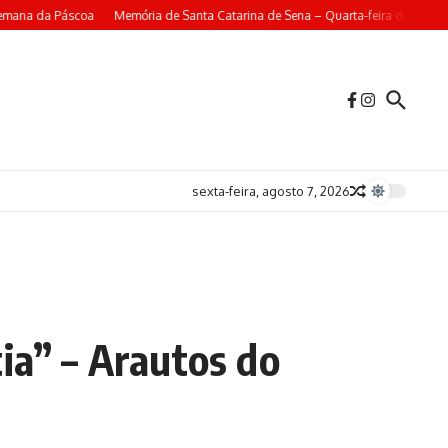
emana da Páscoa
Memória de Santa Catarina de Sena – Quarta-feira da 4ª Sem
sexta-feira, agosto 7, 2026
ia” – Arautos do