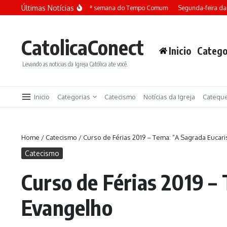
Ir para o conteúdo
Últimas Notícias
Terça-feira da 13ª semana do Tempo Comum
Segunda-feira da
CatolicaConect
Inicio
Catego
Levando as noticias da Igreja Católica ate você.
Inicio
Categorias
Catecismo
Notícias da Igreja
Catequ
Home
/
Catecismo
/
Curso de Férias 2019 – Tema: “A Sagrada Eucari
Catecismo
Curso de Férias 2019 –
Evangelho