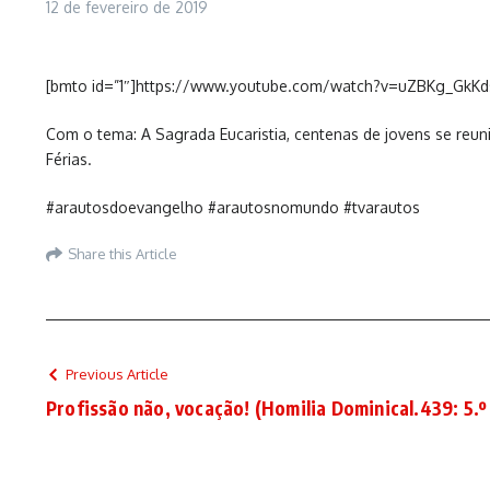
12 de fevereiro de 2019
[bmto id=”1″]https://www.youtube.com/watch?v=uZBKg_GkKd
Com o tema: A Sagrada Eucaristia, centenas de jovens se reun
Férias.
#arautosdoevangelho #arautosnomundo #tvarautos
Share this Article
Previous Article
Profissão não, vocação! (Homilia Dominical.439: 5