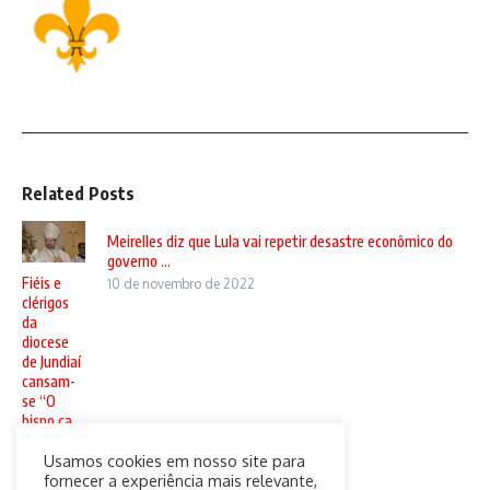
Related Posts
Meirelles diz que Lula vai repetir desastre econômico do
governo ...
Fiéis e
10 de novembro de 2022
clérigos
da
diocese
de Jundiaí
cansam-
se “O
bispo ca ...
20 de
Usamos cookies em nosso site para
setembro
fornecer a experiência mais relevante,
de 2024