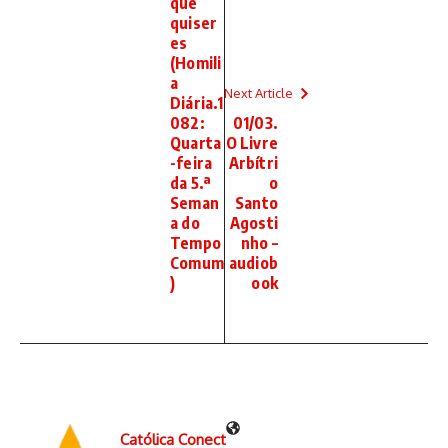
que
quiser
es
(Homili
a
Next Article
Diária.1
082:
01/03.
Quarta
O Livre
-feira
Arbítri
da 5.ª
o
Seman
Santo
a do
Agosti
Tempo
nho –
Comum
audiob
)
ook
Católica Conect