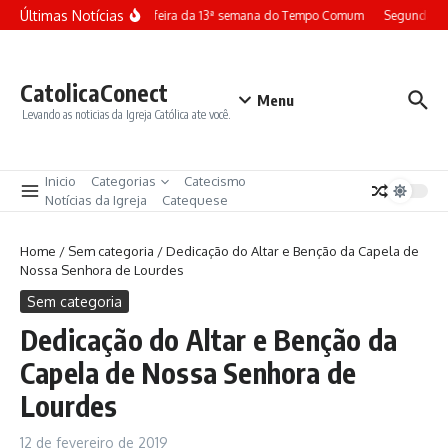
Ir para o conteúdo
Últimas Notícias
Terça-feira da 13ª semana do Tempo Comum
Segunda-fe
CatolicaConect
Menu
Levando as noticias da Igreja Católica ate você.
Inicio
Categorias
Catecismo
Notícias da Igreja
Catequese
Home
/
Sem categoria
/
Dedicação do Altar e Benção da Capela de
Nossa Senhora de Lourdes
Sem categoria
Dedicação do Altar e Benção da
Capela de Nossa Senhora de
Lourdes
12 de fevereiro de 2019