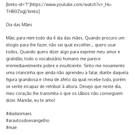
[bmto id=”1″]https://www.youtube.com/watch?v=_Hu-
THB0Zxg[/bmto]
Dia das Mães
Mãe, para mim todo dia é dia das mães. Quando procuro um
elogio para lhe fazer, não sei qual escolher… quero usar
todos. Quando quero dizer algo para exprimir meu amor e
gratidão, todo o vocabulário humano me parece
irremediavelmente pobre e insuficiente. Sinto-me novamente
uma criancinha que ainda não aprendeu a falar, diante daquela
figura grandiosa e cheia de afeto da qual recebe tudo, porém
se sente incapaz de retribuir à altura. Desejo que neste dia,
meu coração lhe transmita o que os lábios não conseguem
dizer. Mamãe, eu te amo!
#diadasmaes
#arautosdoevangelho
#mae