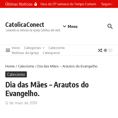
Ir para o conteúdo
Últimas Notícias
Terça-feira da 13ª semana do Tempo Comum
Segunda-fe
CatolicaConect
Menu
Levando as noticias da Igreja Católica ate você.
Inicio
Categorias
Catecismo
Notícias da Igreja
Catequese
Home
/
Catecismo
/
Dia das Mães – Arautos do Evangelho.
Catecismo
Dia das Mães – Arautos do
Evangelho.
12 de maio de 2019