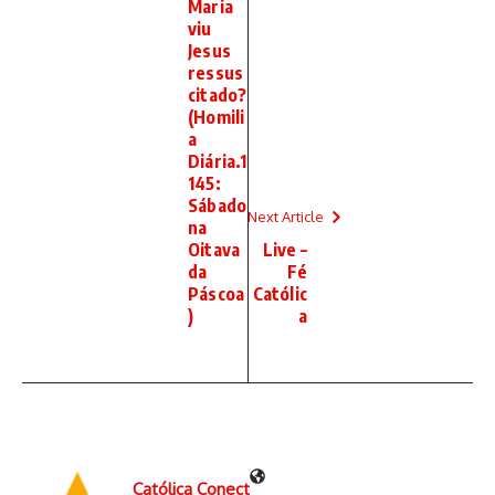
Maria
viu
Jesus
ressus
citado?
(Homili
a
Diária.1
145:
Sábado
Next Article
na
Oitava
Live –
da
Fé
Páscoa
Católic
)
a
Católica Conect