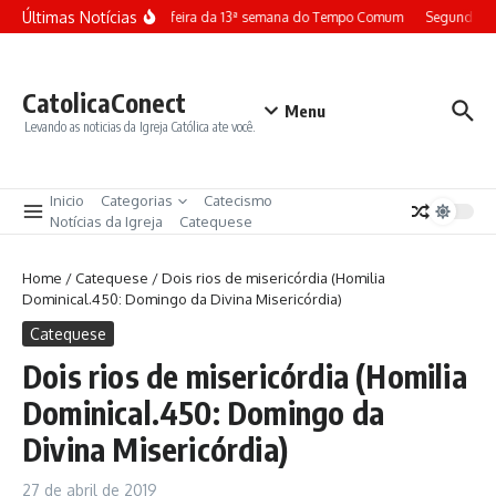
Ir para o conteúdo
Últimas Notícias
Terça-feira da 13ª semana do Tempo Comum
Segunda-fe
CatolicaConect
Menu
Levando as noticias da Igreja Católica ate você.
Inicio
Categorias
Catecismo
Notícias da Igreja
Catequese
Home
/
Catequese
/
Dois rios de misericórdia (Homilia
Dominical.450: Domingo da Divina Misericórdia)
Catequese
Dois rios de misericórdia (Homilia
Dominical.450: Domingo da
Divina Misericórdia)
27 de abril de 2019