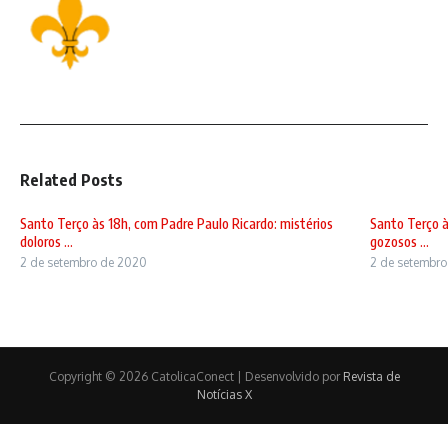
Related Posts
Santo Terço às 18h, com Padre Paulo Ricardo: mistérios
Santo Terço à
doloros ...
gozosos ...
2 de setembro de 2020
2 de setembr
Copyright © 2026 CatolicaConect | Desenvolvido por
Revista de
Notícias X