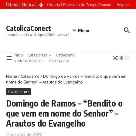
Ir para o conteúdo
Últimas Notícias
Terça-feira da 13ª semana do Tempo Comum
Segunda-fe
CatolicaConect
Menu
Levando as noticias da Igreja Católica ate você.
Inicio
Categorias
Catecismo
Notícias da Igreja
Catequese
Home
/
Catecismo
/
Domingo de Ramos – “Bendito o que vem em
nome do Senhor” – Arautos do Evangelho
Catecismo
Domingo de Ramos – “Bendito o
que vem em nome do Senhor” –
Arautos do Evangelho
12 de abril de 2019