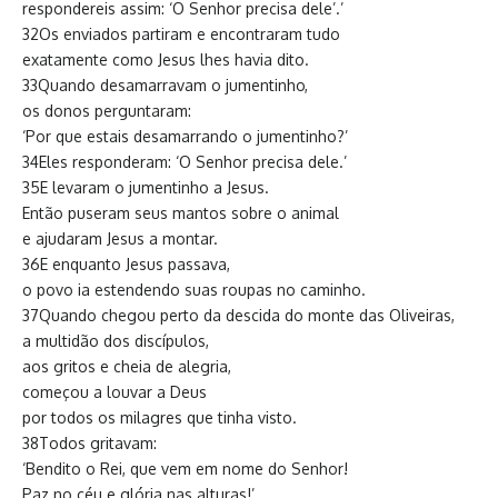
respondereis assim: ‘O Senhor precisa dele’.’
32Os enviados partiram e encontraram tudo
exatamente como Jesus lhes havia dito.
33Quando desamarravam o jumentinho,
os donos perguntaram:
‘Por que estais desamarrando o jumentinho?’
34Eles responderam: ‘O Senhor precisa dele.’
35E levaram o jumentinho a Jesus.
Então puseram seus mantos sobre o animal
e ajudaram Jesus a montar.
36E enquanto Jesus passava,
o povo ia estendendo suas roupas no caminho.
37Quando chegou perto da descida do monte das Oliveiras,
a multidão dos discípulos,
aos gritos e cheia de alegria,
começou a louvar a Deus
por todos os milagres que tinha visto.
38Todos gritavam:
‘Bendito o Rei, que vem em nome do Senhor!
Paz no céu e glória nas alturas!’