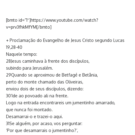
[bmto id=”1″]https://www.youtube.com/watch?
v=prv3fhkMfYM[/bmto]
+ Proclamação do Evangelho de Jesus Cristo segundo Lucas
19,28-40
Naquele tempo:
28Jesus caminhava à frente dos discípulos,
subindo para Jerusalém.
29Quando se aproximou de Betfagé e Betânia,
perto do monte chamado das Oliveiras,
enviou dois de seus discípulos, dizendo:
30’Ide ao povoado ali na frente.
Logo na entrada encontrareis um jumentinho amarrado,
que nunca foi montado.
Desamarrai-o e trazei-o aqui.
31Se alguém, por acaso, vos perguntar:
‘Por que desamarrais o jumentinho?’,