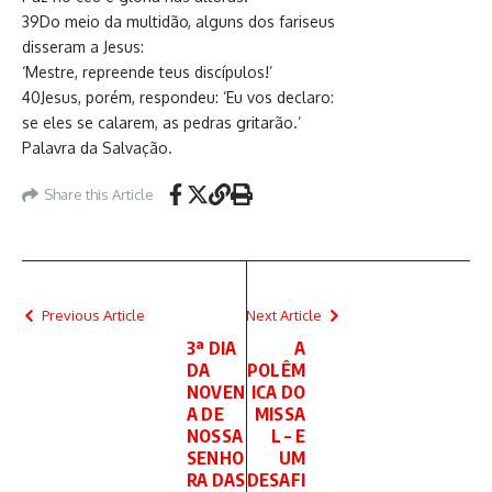
39Do meio da multidão, alguns dos fariseus
disseram a Jesus:
‘Mestre, repreende teus discípulos!’
40Jesus, porém, respondeu: ‘Eu vos declaro:
se eles se calarem, as pedras gritarão.’
Palavra da Salvação.
Share this Article
Previous Article
Next Article
3ª DIA
A
DA
POLÊM
NOVEN
ICA DO
A DE
MISSA
NOSSA
L – E
SENHO
UM
RA DAS
DESAFI