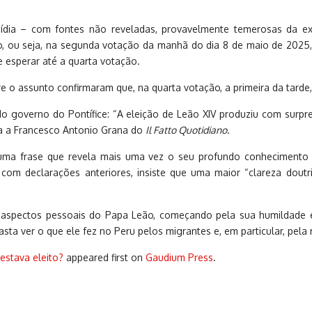
mídia – com fontes não reveladas, provavelmente temerosas da
io, ou seja, na segunda votação da manhã do dia 8 de maio de 2025
e esperar até a quarta votação.
e o assunto confirmaram que, na quarta votação, a primeira da tarde
do governo do Pontífice: “A eleição de Leão XIV produziu com surpre
ta a Francesco Antonio Grana do
Il Fatto Quotidiano
.
ma frase que revela mais uma vez o seu profundo conhecimento da “
om declarações anteriores, insiste que uma maior “clareza doutriná
ra, “aspectos pessoais do Papa Leão, começando pela sua humildad
asta ver o que ele fez no Peru pelos migrantes e, em particular, pela 
estava eleito?
appeared first on
Gaudium Press
.