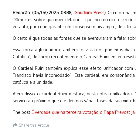
Redação (
05/06/2025 08:38
,
Gaudium Press
)
Circulou na 
Dâmocles sobre qualquer delator – que, no terceiro escrutín
entanto, para que garantir um consenso mais amplo, decidiu-s
O certo é que todas as fontes que se aventuraram a falar sobr
Essa força aglutinadora também foi vista nos primeiros dias 
Católica”, declarou recentemente o Cardeal Ruini em entrevis
O Cardeal Ruini também explica esse efeito unificador com u
Francisco havia incomodado”. Este cardeal, em consonância c
católica e a unidade.
Além disso, o cardeal Ruini destaca, nesta obra unificado
serviço ao próximo que ele deu nas várias fases da sua vida: b
The post
É verdade que na terceira votação o Papa Prevost já 
Share this Article