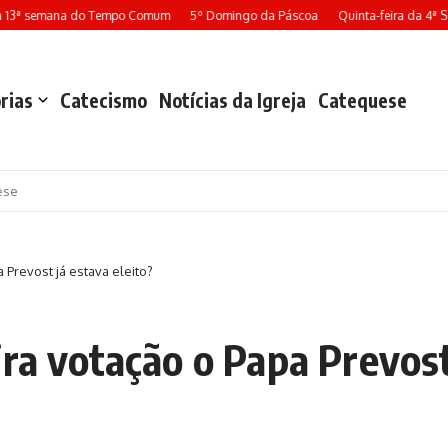
13ª semana do Tempo Comum
5º Domingo da Páscoa
Quinta-feira da 4ª Se
rias
Catecismo
Notícias da Igreja
Catequese
ese
 Prevost já estava eleito?
ra votação o Papa Prevost