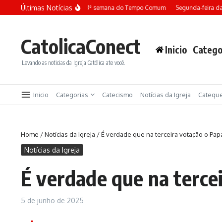
Ir para o conteúdo
Últimas Notícias
Terça-feira da 13ª semana do Tempo Comum
Segunda-feira da 
CatolicaConect
Inicio
Catego
Levando as noticias da Igreja Católica ate você.
Inicio
Categorias
Catecismo
Notícias da Igreja
Catequ
Home
/
Notícias da Igreja
/
É verdade que na terceira votação o Papa
Notícias da Igreja
É verdade que na tercei
5 de junho de 2025