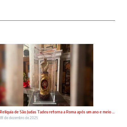
Relíquia de São Judas Tadeu retorna a Roma após um ano e meio ...
18 de dezembro de 2025