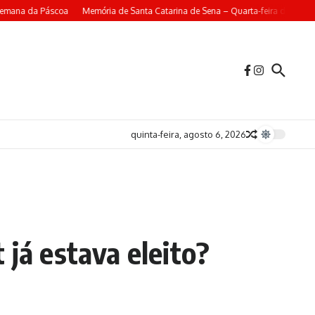
mana da Páscoa
Memória de Santa Catarina de Sena – Quarta-feira da 4ª Sem
quinta-feira, agosto 6, 2026
 já estava eleito?