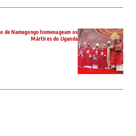
ário de Namugongo homenageam os
Mártires do Uganda