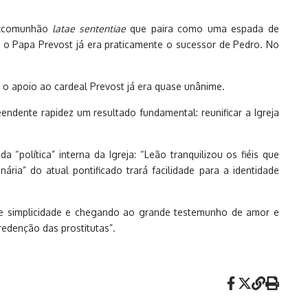
 excomunhão
latae sententiae
que paira como uma espada de
, o Papa Prevost já era praticamente o sucessor de Pedro. No
, o apoio ao cardeal Prevost já era quase unânime.
endente rapidez um resultado fundamental: reunificar a Igreja
política” interna da Igreja: “Leão tranquilizou os fiéis que
ria” do atual pontificado trará facilidade para a identidade
e e simplicidade e chegando ao grande testemunho de amor e
redenção das prostitutas”.