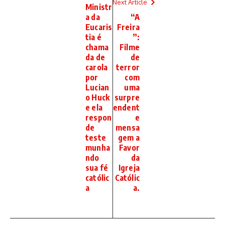
Next Article
Ministr
a da
“A
Eucaris
Freira
tia é
”:
chama
Filme
da de
de
carola
terror
por
com
Lucian
uma
o Huck
surpre
e ela
endent
respon
e
de
mensa
teste
gem a
munha
Favor
ndo
da
sua fé
Igreja
católic
Católic
a
a.