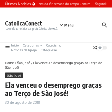
Ir para o conteúdo
Últimas Notícias
Terça-feira da 13ª semana do Tempo Comum
Segunda-fei
CatolicaConect
Menu
Levando as noticias da Igreja Católica ate você.
Inicio
Categorias
Catecismo
Notícias da Igreja
Catequese
Home
/
São José
/
Ela venceu o desemprego graças ao Terço de
São José!
São José
Ela venceu o desemprego graças
ao Terço de São José!
30 de agosto de 2018