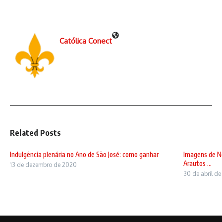
Católica Conect
Related Posts
Indulgência plenária no Ano de São José: como ganhar
Imagens de N
Arautos ...
13 de dezembro de 2020
30 de abril d