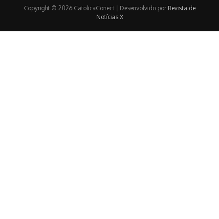
Copyright © 2026 CatolicaConect | Desenvolvido por
Revista de
Notícias X