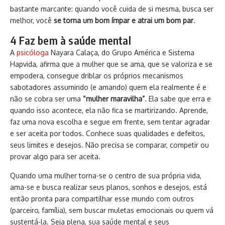
bastante marcante: quando você cuida de si mesma, busca ser
melhor, você
se torna um bom ímpar e atrai um bom par
.
4 Faz bem à saúde mental
A
psicóloga
Nayara Calaça, do Grupo América e Sistema
Hapvida, afirma que a mulher que se ama, que se valoriza e se
empodera, consegue driblar os próprios mecanismos
sabotadores assumindo (e amando) quem ela realmente é e
não se cobra ser uma
“mulher maravilha”
. Ela sabe que erra e
quando isso acontece, ela não fica se martirizando. Aprende,
faz uma nova escolha e segue em frente, sem tentar agradar
e ser aceita por todos. Conhece suas qualidades e defeitos,
seus limites e desejos. Não precisa se comparar, competir ou
provar algo para ser aceita.
Quando uma mulher torna-se o centro de sua própria vida,
ama-se e busca realizar seus planos, sonhos e desejos, está
então pronta para compartilhar esse mundo com outros
(parceiro, família), sem buscar muletas emocionais ou quem vá
sustentá-la. Seja plena, sua saúde mental e seus