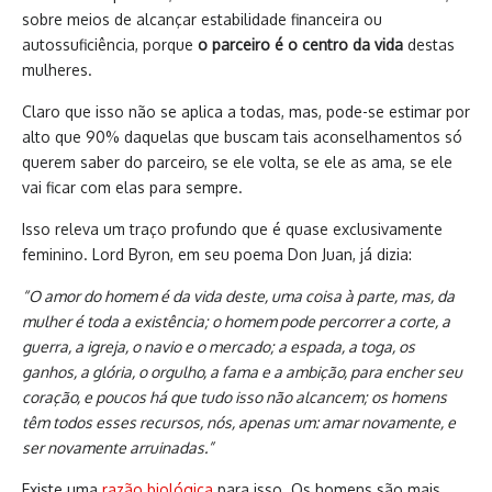
sobre meios de alcançar estabilidade financeira ou
autossuficiência, porque
o parceiro é o centro da vida
destas
mulheres.
Claro que isso não se aplica a todas, mas, pode-se estimar por
alto que 90% daquelas que buscam tais aconselhamentos só
querem saber do parceiro, se ele volta, se ele as ama, se ele
vai ficar com elas para sempre.
Isso releva um traço profundo que é quase exclusivamente
feminino. Lord Byron, em seu poema Don Juan, já dizia:
“O amor do homem é da vida deste, uma coisa à parte, mas, da
mulher é toda a existência; o homem pode percorrer a corte, a
guerra, a igreja, o navio e o mercado; a espada, a toga, os
ganhos, a glória, o orgulho, a fama e a ambição, para encher seu
coração, e poucos há que tudo isso não alcancem; os homens
têm todos esses recursos, nós, apenas um: amar novamente, e
ser novamente arruinadas.”
Existe uma
razão biológica
para isso. Os homens são mais