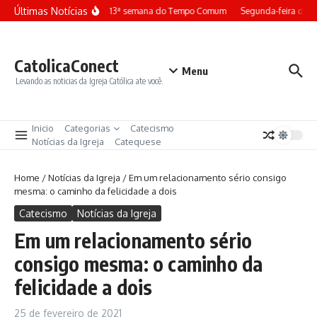
Ir para o conteúdo
Últimas Notícias
Terça-feira da 13ª semana do Tempo Comum
Segunda-feira da 
CatolicaConect
Menu
Levando as noticias da Igreja Católica ate você.
Inicio
Categorias
Catecismo
Notícias da Igreja
Catequese
Home
/
Notícias da Igreja
/
Em um relacionamento sério consigo
mesma: o caminho da felicidade a dois
Catecismo
Notícias da Igreja
Em um relacionamento sério
consigo mesma: o caminho da
felicidade a dois
25 de fevereiro de 2021