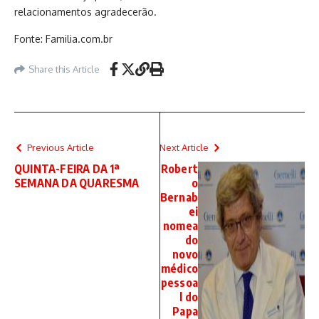
relacionamentos agradecerão.
Fonte: Familia.com.br
Share this Article
Previous Article
Next Article
QUINTA-FEIRA DA 1ª
Robert
SEMANA DA QUARESMA
o
Bernab
ei
nomea
do
novo
médico
pessoa
l do
Papa