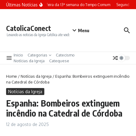
Ir para o conteúdo
Últimas Notícias
Terça-feira da 13ª semana do Tempo Comum
Segunda-fe
CatolicaConect
Menu
Levando as noticias da Igreja Católica ate você.
Inicio
Categorias
Catecismo
Notícias da Igreja
Catequese
Home
/
Notícias da Igreja
/
Espanha: Bombeiros extinguem incêndio
na Catedral de Córdoba
Notícias da Igreja
Espanha: Bombeiros extinguem
incêndio na Catedral de Córdoba
12 de agosto de 2025