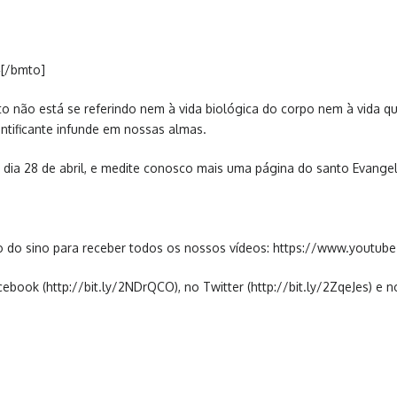
4[/bmto]
isto não está se referindo nem à vida biológica do corpo nem à vida
santificante infunde em nossas almas.
a, dia 28 de abril, e medite conosco mais uma página do santo Evange
o do sino para receber todos os nossos vídeos: https://www.youtub
ook (http://bit.ly/2NDrQCO), no Twitter (http://bit.ly/2ZqeJes) e n