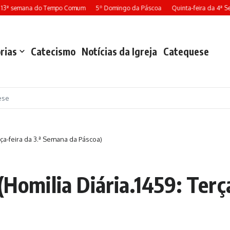
 13ª semana do Tempo Comum
5º Domingo da Páscoa
Quinta-feira da 4ª S
rias
Catecismo
Notícias da Igreja
Catequese
ese
rça-feira da 3.ª Semana da Páscoa)
(Homilia Diária.1459: Terç