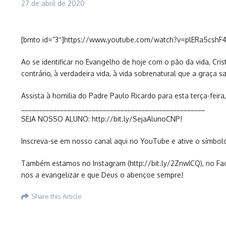
27 de abril de 2020
[bmto id=”3″]https://www.youtube.com/watch?v=plERa5cshF
Ao se identificar no Evangelho de hoje com o pão da vida, Cr
contrário, à verdadeira vida, à vida sobrenatural que a graça 
Assista à homilia do Padre Paulo Ricardo para esta terça-feir
____________________________________________________
SEJA NOSSO ALUNO: http://bit.ly/SejaAlunoCNP!
Inscreva-se em nosso canal aqui no YouTube e ative o símbol
Também estamos no Instagram (http://bit.ly/2ZnwICQ), no Faceb
nos a evangelizar e que Deus o abençoe sempre!
Share this Article