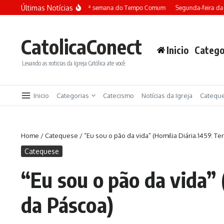
Ir para o conteúdo
Últimas Notícias
Terça-feira da 13ª semana do Tempo Comum
Segunda-feira da
CatolicaConect
Inicio
Catego
Levando as noticias da Igreja Católica ate você.
Inicio
Categorias
Catecismo
Notícias da Igreja
Catequ
Home
/
Catequese
/
“Eu sou o pão da vida” (Homilia Diária.1459: Te
Catequese
“Eu sou o pão da vida” 
da Páscoa)