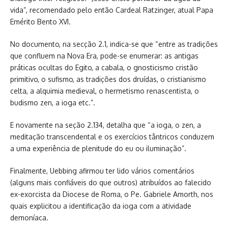
vida”, recomendado pelo então Cardeal Ratzinger, atual Papa
Emérito Bento XVI.
No documento, na secção 2.1, indica-se que “entre as tradições
que confluem na Nova Era, pode-se enumerar: as antigas
práticas ocultas do Egito, a cabala, o gnosticismo cristão
primitivo, o sufismo, as tradições dos druídas, o cristianismo
celta, a alquimia medieval, o hermetismo renascentista, o
budismo zen, a ioga etc.”.
E novamente na seção 2.134, detalha que “a ioga, o zen, a
meditação transcendental e os exercícios tântricos conduzem
a uma experiência de plenitude do eu ou iluminação”.
Finalmente, Uebbing afirmou ter lido vários comentários
(alguns mais confiáveis do que outros) atribuídos ao falecido
ex-exorcista da Diocese de Roma, o Pe. Gabriele Amorth, nos
quais explicitou a identificação da ioga com a atividade
demoníaca.