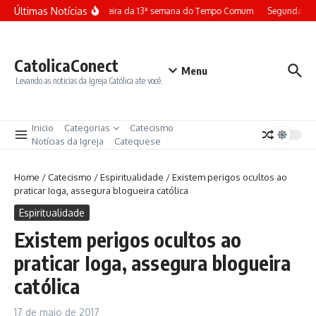
Ir para o conteúdo
Últimas Notícias
Terça-feira da 13ª semana do Tempo Comum
Segunda-fei
CatolicaConect
Menu
Levando as noticias da Igreja Católica ate você.
Inicio
Categorias
Catecismo
Notícias da Igreja
Catequese
Home
/
Catecismo
/
Espiritualidade
/
Existem perigos ocultos ao
praticar Ioga, assegura blogueira católica
Espiritualidade
Existem perigos ocultos ao
praticar Ioga, assegura blogueira
católica
17 de maio de 2017