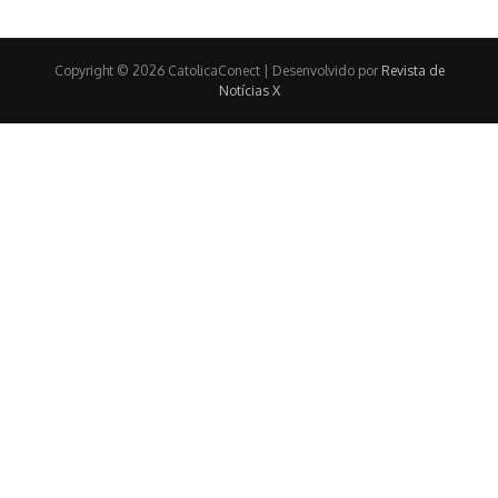
Copyright © 2026 CatolicaConect | Desenvolvido por
Revista de
Notícias X