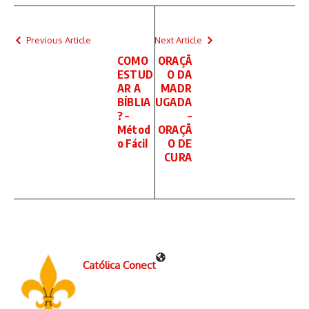
Previous Article
Next Article
COMO
ORAÇÃ
ESTUD
O DA
AR A
MADR
BÍBLIA
UGADA
? –
–
Métod
ORAÇÃ
o Fácil
O DE
CURA
Católica Conect