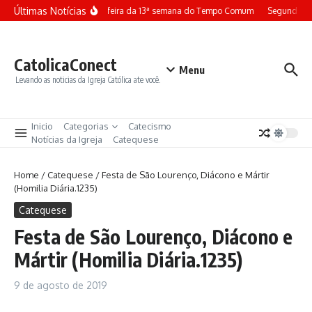
Ir para o conteúdo
Últimas Notícias
Terça-feira da 13ª semana do Tempo Comum
Segunda-fe
CatolicaConect
Menu
Levando as noticias da Igreja Católica ate você.
Inicio
Categorias
Catecismo
Notícias da Igreja
Catequese
Home
/
Catequese
/
Festa de São Lourenço, Diácono e Mártir
(Homilia Diária.1235)
Catequese
Festa de São Lourenço, Diácono e
Mártir (Homilia Diária.1235)
9 de agosto de 2019