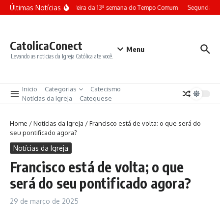
Ir para o conteúdo
Últimas Notícias
Terça-feira da 13ª semana do Tempo Comum
Segunda-fei
CatolicaConect
Menu
Levando as noticias da Igreja Católica ate você.
Inicio
Categorias
Catecismo
Notícias da Igreja
Catequese
Home
/
Notícias da Igreja
/
Francisco está de volta; o que será do
seu pontificado agora?
Notícias da Igreja
Francisco está de volta; o que
será do seu pontificado agora?
29 de março de 2025