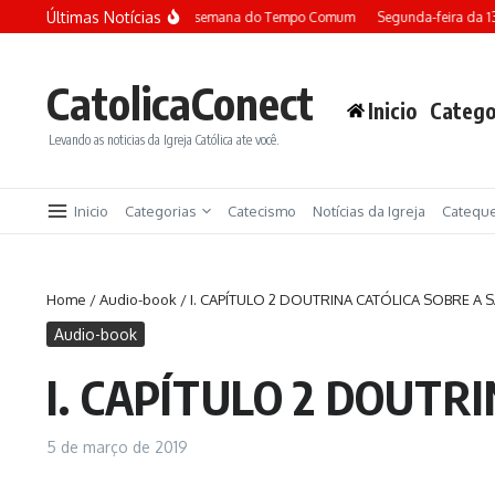
Ir para o conteúdo
Últimas Notícias
Terça-feira da 13ª semana do Tempo Comum
Segunda-feira da 
CatolicaConect
Inicio
Catego
Levando as noticias da Igreja Católica ate você.
Inicio
Categorias
Catecismo
Notícias da Igreja
Catequ
Home
/
Audio-book
/
I. CAPÍTULO 2 DOUTRINA CATÓLICA SOBRE A 
Audio-book
I. CAPÍTULO 2 DOUTR
5 de março de 2019