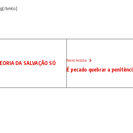
g[/bmto]
Next Article
TEORIA DA SALVAÇÃO SÓ
É pecado quebrar a penitênc