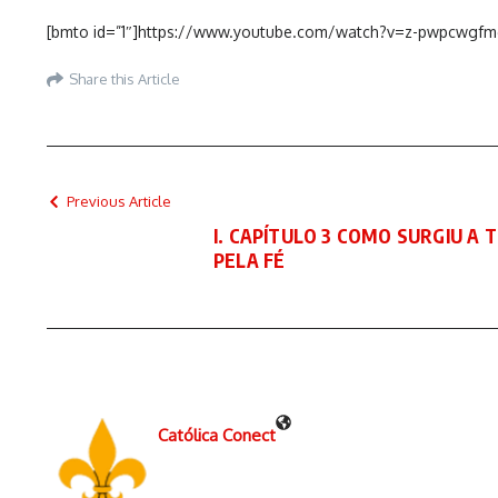
[bmto id=”1″]https://www.youtube.com/watch?v=z-pwpcwgfm
Share this Article
Previous Article
I. CAPÍTULO 3 COMO SURGIU A 
PELA FÉ
Católica Conect