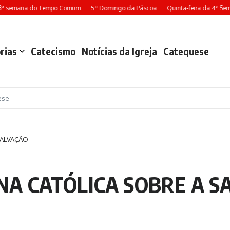
13ª semana do Tempo Comum
5º Domingo da Páscoa
Quinta-feira da 4ª Se
rias
Catecismo
Notícias da Igreja
Catequese
ese
SALVAÇÃO
INA CATÓLICA SOBRE A 