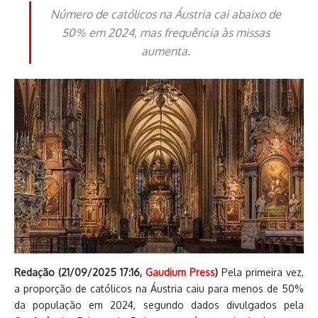
Número de católicos na Áustria cai abaixo de
50% em 2024, mas frequência às missas
aumenta.
Redação (
21/09/2025 17:16
,
Gaudium Press
)
Pela primeira vez,
a proporção de católicos na Áustria caiu para menos de 50%
da população em 2024, segundo dados divulgados pela