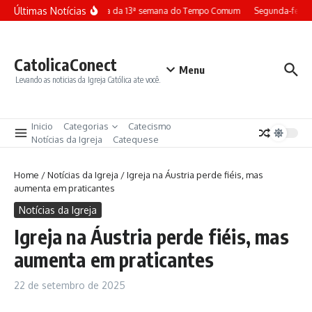
Ir para o conteúdo
Últimas Notícias
Terça-feira da 13ª semana do Tempo Comum
Segunda-feira
CatolicaConect
Menu
Levando as noticias da Igreja Católica ate você.
Inicio
Categorias
Catecismo
Notícias da Igreja
Catequese
Home
/
Notícias da Igreja
/
Igreja na Áustria perde fiéis, mas
aumenta em praticantes
Notícias da Igreja
Igreja na Áustria perde fiéis, mas
aumenta em praticantes
22 de setembro de 2025