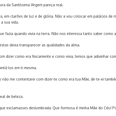
ura da Santíssima Virgem pareça real.
ra, em clarões de luz e de glória. Não a vou colocar em palácios de 
a sua vida.
 fazia quando vivia na terra. Não nos interessa tanto saber como a i
estas deixa transparecer as qualidades da alma.
om dizer como era fisicamente e como vivia, temos que adivinhar co
intá-los em ti mesma.
so não me contentarei com dizer-te como era tua Mãe, dir-te-ei també
eal de beleza.
tos que exclamasses deslumbrada: Que formosa é minha Mãe do Céu! 