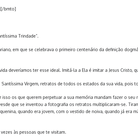
E[/bmto]
ntíssima Trindade”.
riano, em que se celebrava o primeiro centenário da definição dogmá
deveríamos ter esse ideal. Imitá-la a Ela é imitar a Jesus Cristo, q
a Santíssima Virgem, retratos de todos os estados da sua vida, pois t
or isso os que querem perpetuar a sua memória mandam fazer o seu 
sde que se inventou a fotografia os retratos multiplicaram-se. Tira
quenina, quando era jovem, com o vestido de noiva, quando já era 
vezes às pessoas que te visitam.