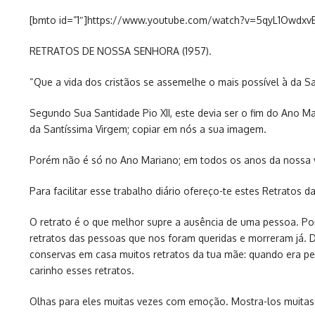
[bmto id=”1″]https://www.youtube.com/watch?v=5qyL1Owdxv
RETRATOS DE NOSSA SENHORA (1957).
“Que a vida dos cristãos se assemelhe o mais possível à da Sa
Segundo Sua Santidade Pio XII, este devia ser o fim do Ano Ma
da Santíssima Virgem; copiar em nós a sua imagem.
Porém não é só no Ano Mariano; em todos os anos da nossa vida 
Para facilitar esse trabalho diário ofereço-te estes Retratos d
O retrato é o que melhor supre a ausência de uma pessoa. P
retratos das pessoas que nos foram queridas e morreram já. De
conservas em casa muitos retratos da tua mãe: quando era pe
carinho esses retratos.
Olhas para eles muitas vezes com emoção. Mostra-los muitas 