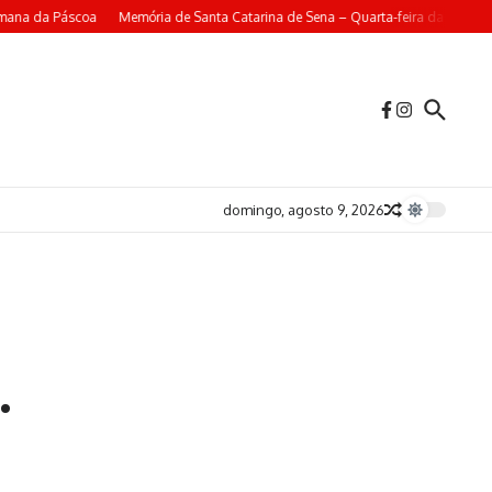
ana da Páscoa
Memória de Santa Catarina de Sena – Quarta-feira da 4ª Seman
domingo, agosto 9, 2026
.