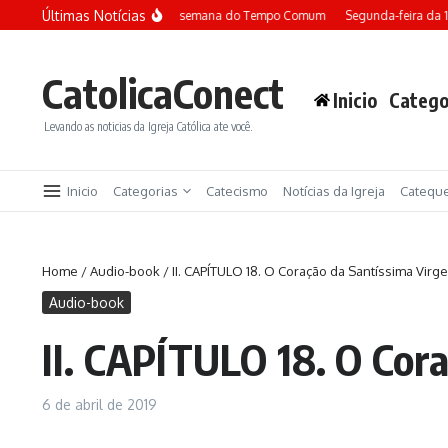
Ir para o conteúdo
Últimas Notícias
Terça-feira da 13ª semana do Tempo Comum
Segunda-feira da 1
CatolicaConect
Inicio
Catego
Levando as noticias da Igreja Católica ate você.
Inicio
Categorias
Catecismo
Notícias da Igreja
Catequ
Home
/
Audio-book
/
II. CAPÍTULO 18. O Coração da Santíssima Virg
Audio-book
II. CAPÍTULO 18. O Cor
6 de abril de 2019