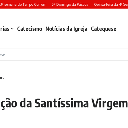
3ª semana do Tempo Comum
5º Domingo da Páscoa
Quinta-feira da 4ª Sem
rias
Catecismo
Notícias da Igreja
Catequese
ese
em.
ação da Santíssima Virgem