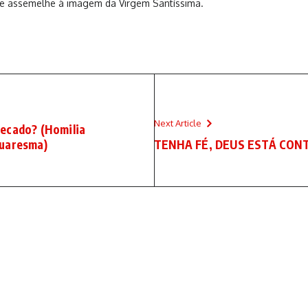
 se assemelhe à imagem da Virgem Santíssima.
Next Article
pecado? (Homilia
Quaresma)
TENHA FÉ, DEUS ESTÁ CONTIG